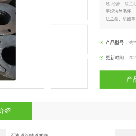
坯 经营：法兰
平焊法兰毛坯、
法兰盘、垫圈等
产品型号：
法
更新时间：
202
产
介绍
石油,道路/轨道/船舶