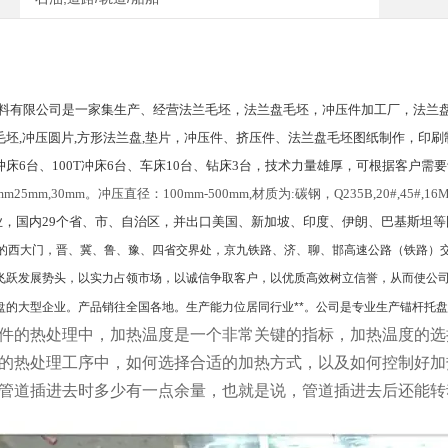
料有限公司是一家集生产、经营法兰毛坯，法兰盘毛坯，冲压件加工厂，法兰盘
毛坯,冲压圆片,方形法兰盘,垫片，冲压件、挤压件、法兰盘毛坯图纸制作，印
60T冲床6台、100T冲床6台、车床10台、钻床3台，技术力量雄厚，可根据客户
m25mm,30mm。冲压直径：100mm-500mm,材质为:碳钢，Q235B,20#,45#,16
业，国内29个省、市、自治区，并出口美国、新加坡、印度、伊朗、巴基斯坦
的西大门，晋、冀、鲁、豫、四省交界处，京九铁路、济、聊、邯高速公路（铁路）
飞跃发展势头，以实力占领市场，以诚信争取客户，以优质高效树立信誉，从而使公
盘的大型企业。产品销往全国各地。生产能力位居同行业**。公司是专业生产锚杆托盘
件的热处理中，加热温度是一个非常关键的指标，加热温度的选
的热处理工序中，如何选择合适的加热方式，以及如何控制好加
管道插进去时多少有一点余量，也就是说，管道插进去后还能转