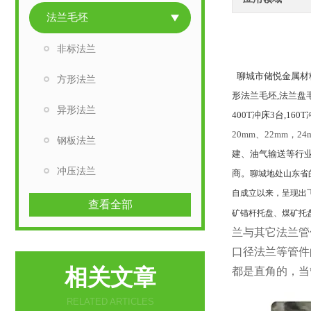
法兰毛坯
非标法兰
聊城市储悦金属材
方形法兰
形法兰毛坯,法兰盘
异形法兰
400T冲床3台,1
20mm、22mm，24m
钢板法兰
建、油气输送等行
冲压法兰
商。
聊城地处山东省
自成立以来，呈现出
查看全部
矿锚杆托盘、煤矿托
兰与其它法兰管
口径法兰等管件
相关文章
都是直角的，当
RELATED ARTICLES