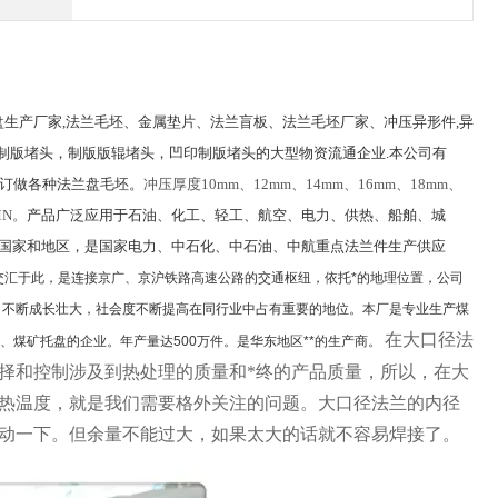
生产厂家,法兰毛坯、金属垫片、法兰盲板、法兰毛坯厂家、冲压异形件,异
刷制版堵头，制版版辊堵头，凹印制版堵头的大型物资流通企业.本公司有
需要订做各种法兰盘毛坯。
冲压厚度10mm、12mm、14mm、16mm、18mm、
MN。
产品广泛应用于石油、化工、轻工、航空、电力、供热、船舶、城
等国家和地区，是国家电力、中石化、中石油、中航重点法兰件生产供应
交汇于此，是连接京广、京沪铁路高速公路的交通枢纽，依托*的地理位置，公司
司不断成长壮大，社会度不断提高在同行业中占有重要的地位。本厂是专业生产煤
在大口径法
、煤矿托盘的企业。年产量达500万件。是华东地区**的生产商。
择和控制涉及到热处理的质量和*终的产品质量，所以，在大
热温度，就是我们需要格外关注的问题。大口径法兰的内径
动一下。但余量不能过大，如果太大的话就不容易焊接了。