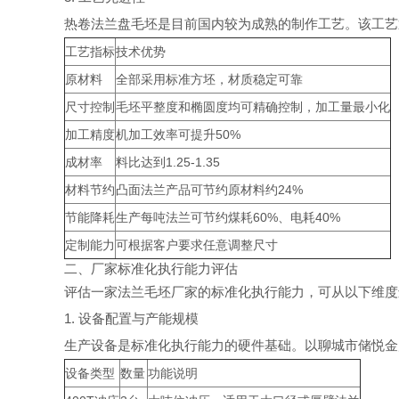
热卷法兰盘毛坯是目前国内较为成熟的制作工艺。该工艺
工艺指标
技术优势
原材料
全部采用标准方坯，材质稳定可靠
尺寸控制
毛坯平整度和椭圆度均可精确控制，加工量最小化
加工精度
机加工效率可提升50%
成材率
料比达到1.25-1.35
材料节约
凸面法兰产品可节约原材料约24%
节能降耗
生产每吨法兰可节约煤耗60%、电耗40%
定制能力
可根据客户要求任意调整尺寸
二、厂家标准化执行能力评估
评估一家法兰毛坯厂家的标准化执行能力，可从以下维度
1. 设备配置与产能规模
生产设备是标准化执行能力的硬件基础。以聊城市储悦金
设备类型
数量
功能说明