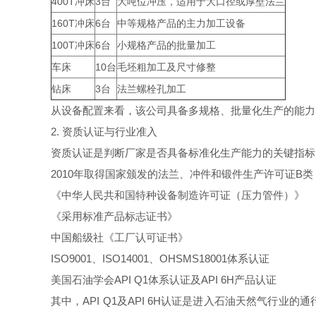
400T冲床
3台
大吨位冲压，适用于大口径或厚壁法兰
160T冲床
6台
中等规格产品的主力加工设备
100T冲床
6台
小规格产品的批量加工
车床
10台
毛坯粗加工及尺寸修整
钻床
3台
法兰螺栓孔加工
从设备配置来看，该公司具备多规格、批量化生产的能力
2. 资质认证与行业准入
资质认证是判断厂家是否具备标准化生产能力的关键指标
2010年取得国家颁发的法兰、冲件和锻件生产许可证B类
《中华人民共和国特种设备制造许可证（压力管件）》
《采用标准产品标志证书》
中国船级社《工厂认可证书》
ISO9001、ISO14001、OHSMS18001体系认证
美国石油学会API Q1体系认证及API 6H产品认证
其中，API Q1及API 6H认证是进入石油天然气