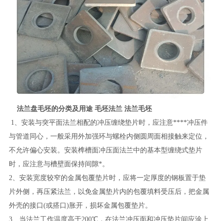
法兰盘毛坯的分类及用途 毛坯法兰 法兰毛坯
1、安装与突平面法兰相配的冲压缠绕垫片时，应注意****冲压件
与管道同心，一般采用外加强环与螺栓内侧圆周面相接触来定位，
不允许偏心安装。安装榫槽面冲压面法兰中的基本型缠绕式垫片
时，应注意与槽壁面保持间隙*。
2、安装宽度较窄的金属包覆垫片时，应将一定厚度的钢板置于垫
片外侧，再压紧法兰，以免金属垫片内的包覆填料受压后，把金属
外壳的接口(或搭口)胀开，损坏金属包覆垫片。
3、当法兰工作温度高于200℃，在法兰冲压面和冲压垫片间应涂上