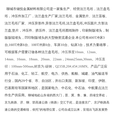
聊城市储悦金属材料有限公司是一家集生产、经营法兰毛坯，法兰盘毛
坯，冲压件加工厂，法兰盘生产厂家,法兰毛坯、金属垫片、法兰盲板、
法兰毛坯厂家、冲压异形件,异形法兰毛坯,法兰盘毛坯,冲压圆片,方形法
兰盘,垫片，冲压件、挤压件、法兰盘毛坯图纸制作，印刷制版堵头，制
版版辊堵头，凹印制版堵头的大型物资流通企业.本公司有400T冲床3
台,160T冲床6台、100T冲床6台、车床10台、钻床3台，技术力量雄厚，
可根据客户需要订做各种法兰盘毛坯。
冲压厚度10mm、12mm、
14mm、16mm、18mm、20mm、22mm，24mm25mm,30mm。冲压直
径：100mm-500mm,材质为:碳钢，Q235B,20#,45#,16MN。
产品广泛应
用于石油、化工、轻工、航空、电力、供热、船舶、城建、油气输送等
行业，国内29个省、市、自治区，并出口美国、新加坡、印度、伊朗、
巴基斯坦等国家和地区，是国家电力、中石化、中石油、中航重点法兰
件生产供应商。
聊城地处山东省的西大门，晋、冀、鲁、豫、四省交界处，
京九铁路、济、聊、邯高速公路（铁路）交汇于此，是连接京广、京沪铁路高
速公路的交通枢纽，依托*的地理位置，公司自成立以来，呈现出飞跃发展势