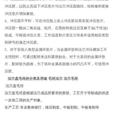
冲压胶，以防止高温下冲压垫片与法兰冲压面烧结，给检修和更换
冲压垫片
增加麻烦。
4、冲压面不平时，可在冲压面上涂上冲压胶后再安装冲压垫片。
冲压胶一般由二氧化锰、铅丹、石墨粉和熬过后亚麻子油(干性油)
组成。可根据冲压介质、工作温度和介质压力等条件选用相应类型
和牌号的液态冲压胶。
5、对于安装八角型金属环垫片，当金属环垫和法兰冲压槽加工不
太理想时，可通过配研来达到紧密贴合。对于大直径的金属环垫
片，配研较为困难，为了填补金属表面微小的凹凸不平，可使用冲
压胶。
法兰盘毛坯的分类及用途 毛坯法兰 法兰毛坯
法兰盘毛坯
法兰盘毛坯是根据法兰成品所要求的形状、工艺尺寸等制成的供进
一步加工用的生产对象。
生产工艺:专业整体锻打，锻压制造、中板割制、中板卷制等