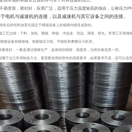
是指带颈的有圆管过渡的并与管子对焊连接的法兰。
不易变形，密封好，应用广泛，适用于压力温度较高的场合，公称压力PN
用于电机与减速机的连接，以及减速机与其它设备之间的连接。
加热后的坯料放置在固定于模锻设备上的锻模内锻造成形的。
?模锻工艺过程：下料、加热、预锻、终锻、冲连皮、切边、调质、喷丸。常用工艺有镦
常用模锻设备有模锻锤、热模锻压力机、平锻机和摩擦压力机等。
质量更好，一般是通过模锻生产，晶体组织细密，强度高，当然价格也贵一些。
都属于法兰常用制造方法，看需要使用的部件的强度要求，如果要求不高，还可以选