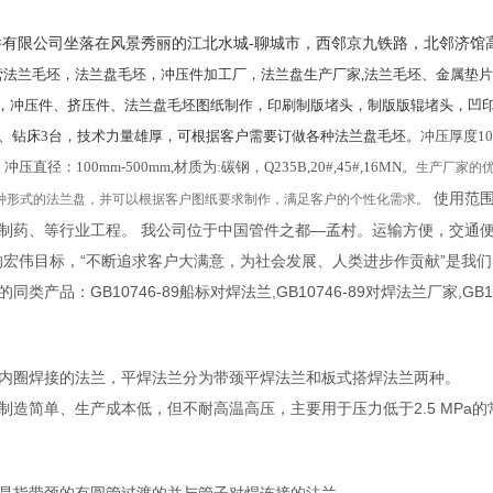
件有限公司坐落在风景秀丽的江北水城
-
聊城市，西邻京九铁路，北邻济馆
法兰毛坯，法兰盘毛坯，冲压件加工厂，法兰盘生产厂家,法兰毛坯、金属垫片
片，冲压件、挤压件、法兰盘毛坯图纸制作，印刷制版堵头，制版版辊堵头，凹印制版堵
台、钻床3台，技术力量雄厚，可根据客户需要订做各种法兰盘毛坯。
冲压厚度10
。冲压直径：100mm-500mm,材质为:碳钢，Q235B,20#,45#,16MN。
生产厂家的
使用范
种形式的法兰盘，并可以根据客户图纸要求制作，满足客户的个性化需求。
制药、等行业工程。 我公司位于中国管件之都—孟村。运输方便，交通
的宏伟目标，“不断追求客户大满意，为社会发展、人类进步作贡献”是我
类产品：GB10746-89船标对焊法兰,GB10746-89对焊法兰厂家,GB1
内圈焊接的法兰，平焊法兰分为带颈平焊法兰和板式搭焊法兰两种。
制造简单、生产成本低，但不耐高温高压，主要用于压力低于2.5 MPa