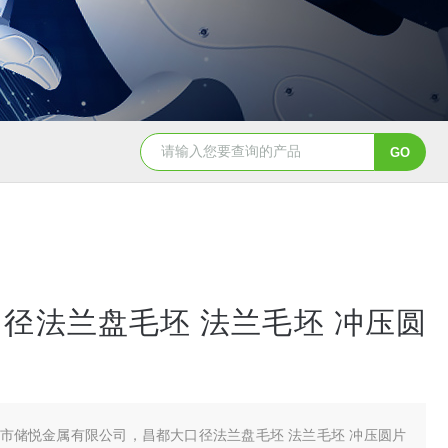
径法兰盘毛坯 法兰毛坯 冲压圆
市储悦金属有限公司，昌都大口径法兰盘毛坯 法兰毛坯 冲压圆片