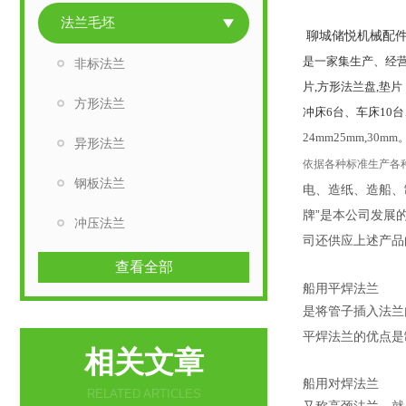
法兰毛坯
聊城储悦机械配
是一家集生产、经营
非标法兰
片,方形法兰盘,垫
方形法兰
冲床6台、车床10
24mm25mm,30mm
异形法兰
依据各种标准生产各
钢板法兰
电、造纸、造船、
牌”是本公司发展
冲压法兰
司还供应上述产品的同
查看全部
船用平焊法兰
是将管子插入法兰
平焊法兰的优点是
相关文章
船用对焊法兰
RELATED ARTICLES