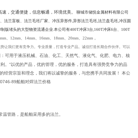
高速，交通便捷，信息畅通，环境优美。
聊城市储悦金属材料有限公司
、法兰盲板、法兰毛坯厂家、冲压异形件,异形法兰毛坯,法兰盘毛坯,冲压圆
头的大型物资流通企业.本公司有400T冲床3台,160T冲床6台、100T
mm、12mm、14mm、16mm、18mm、20mm、22mm，
优势让我们更有竞争力。专业质量，打造专业产品。诚信打造长期合作伙伴。可以
围：可用于液压机械、石油、化工、天然气、液化气、化肥、电力、核
便利。“以优的产品，优的管理，优的服务，打造具有强势竞争力的品
们的经营宗旨和理念，我们将以诚挚的服务，与您携手共同发展！ 本公
0746-89船舶对焊法兰价格
的常温管路，是船舶采用多的法兰。