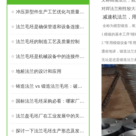
又称高颈法兰，就
对焊法兰刚性较大
冲压异型件生产工艺优化与质量控制
减速机法兰，
全称为模型锻造，将
法兰毛坯是确保管道和设备连接密封性、承载力的基础
1.模锻的基本工序
法兰毛坯的制造工艺及质量控制
2.?常用模锻设备?
通俗地讲，锻造法兰
法兰毛坯是机械设备中的连接件之一
无论是还是锻造法兰
地桩法兰的设计和应用
铸造法兰 vs 锻造法兰毛坯：破坏性测试告诉你谁更耐用
国标法兰毛坯采购必看：哪家厂家的售后与口碑经得起考验？
法兰盘毛坯厂在工业发展中的关键角色
探讨一下法兰毛坯生产形态及发展前景