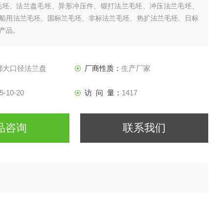
毛坯、法兰盘毛坯、异形冲压件、锻打法兰毛坯、冲压法兰毛坯、
船用法兰毛坯、国标兰毛坯、非标法兰毛坯、热扩法兰毛坯、日标
产品。
都大口径法兰盘
厂商性质：
生产厂家
5-10-20
访 问 量：
1417
品咨询
联系我们