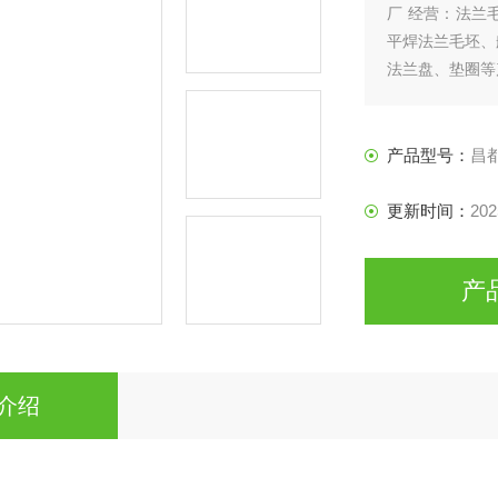
厂 经营：法兰
平焊法兰毛坯、
法兰盘、垫圈等
产品型号：
昌
更新时间：
202
产
介绍