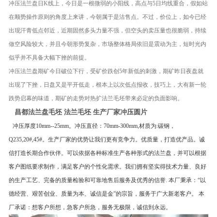
冲压法兰盘日K线上，今日是一根微弱的小阳线，高点与5日均线重合，假如站
在顺势操作原则的角度上来讲，今朝属于是沽售点。不过，价位上，如今已经
出现汗青低点邻近，近期固然多头力量不强，但空头的卖压量也很脆弱，持续
做空风险较大，并且今朝形势复杂，市场整体格局依旧是震动为主，短时光内
似乎并不具备大幅下挫的前提。
冲压法兰盘期矿今日破位下行，受矿价跌创5年新低的刺激，期矿昨日夜盘就
出现了下挫，日盘又是平开低走，根本上以次低点报收，技巧上，大有新一轮
跌势启幕的味道，期矿的走势对热扩法兰毛坯带来必定的负面影响。
昌都法兰盘毛坯 法兰毛坯 生产厂家冲压圆片
冲压厚度10mm--25mm。冲压直径：70mm-300mm,材质为:碳钢，
Q235,20#,45#。生产厂家的优势让我们更有竞争力。优质量，打造优产品。诚
信打造长期合作伙伴。可以依据各种标准生产各种形式的法兰盘，并可以根据
客户图纸要求制作，满足客户的个性化需求。我们拥有坚实得技术力量、良好
的生产工艺、完备的质量检验和可靠地售后服务及优秀的信誉. 本厂秉承：“以
德经营、艰苦创业、质量为本、诚信是金”的宗旨，服务于广大新老客户。 本
厂承诺：想客户所想，急客户所急，服务无极限，诚信到永远。