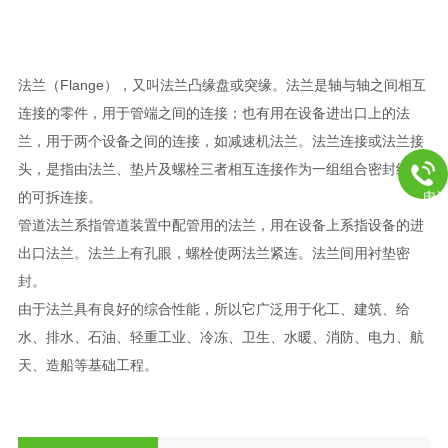
力，良好的生
学的管理，和完务体系承揽国内几十项大型工程的管件生产外
法兰（Flange），又叫法兰凸缘盘或突缘。法兰是轴与轴之间相互
连接的零件，用于管端之间的连接；也有用在设备进出口上的法
兰，用于两个设备之间的连接，如减速机法兰。法兰连接或法兰接
头，是指由法兰、垫片及螺栓三者相互连接作为一组组合密封结构
电
的可拆连接。
管道法兰系指管道装置中配管用的法兰，用在设备上系指设备的进
出口法兰。法兰上有孔眼，螺栓使两法兰紧连。法兰间用衬垫密
封。
由于法兰具有良好的综合性能，所以它广泛用于化工、建筑、给
水、排水、石油、轻重工业、冷冻、卫生、水暖、消防、电力、航
天、造船等基础工程。