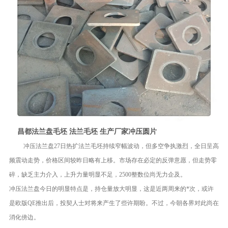
昌都法兰盘毛坯 法兰毛坯 生产厂家冲压圆片
冲压法兰盘27日热扩法兰毛坯持续窄幅波动，但多空争执激烈，全日呈高
频震动走势，价格区间较昨日略有上移。市场存在必定的反弹意愿，但走势零
碎，缺乏主力介入，上升力量明显不足，2500整数位尚无力企及。
冲压法兰盘今日的明显特点是，持仓量放大明显，这是近两周来的*次，或许
是欧版QE推出后，投契人士对将来产生了些许期盼。不过，今朝各界对此尚在
消化傍边。