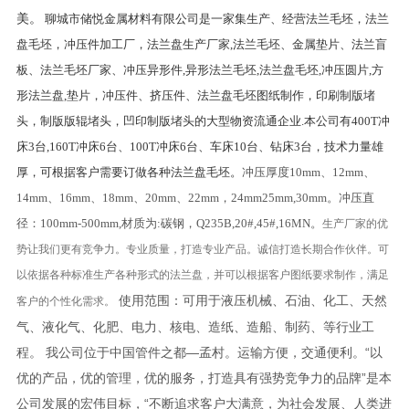
美。
聊城市储悦金属材料有限公司是一家集生产、经营法兰毛坯，法兰
盘毛坯，冲压件加工厂，法兰盘生产厂家,法兰毛坯、金属垫片、法兰盲
板、法兰毛坯厂家、冲压异形件,异形法兰毛坯,法兰盘毛坯,冲压圆片,方
形法兰盘,垫片，冲压件、挤压件、法兰盘毛坯图纸制作，印刷制版堵
头，制版版辊堵头，凹印制版堵头的大型物资流通企业.本公司有400T冲
床3台,160T冲床6台、100T冲床6台、车床10台、钻床3台，技术力量雄
厚，可根据客户需要订做各种法兰盘毛坯。
冲压厚度10mm、12mm、
14mm、16mm、18mm、20mm、22mm，24mm25mm,30mm。冲压直
径：100mm-500mm,材质为:碳钢，Q235B,20#,45#,16MN。
生产厂家的优
势让我们更有竞争力。专业质量，打造专业产品。诚信打造长期合作伙伴。可
以依据各种标准生产各种形式的法兰盘，并可以根据客户图纸要求制作，满足
使用范围：可用于液压机械、石油、化工、天然
客户的个性化需求。
气、液化气、化肥、电力、核电、造纸、造船、制药、等行业工
程。 我公司位于中国管件之都—孟村。运输方便，交通便利。“以
优的产品，优的管理，优的服务，打造具有强势竞争力的品牌”是本
公司发展的宏伟目标，“不断追求客户大满意，为社会发展、人类进