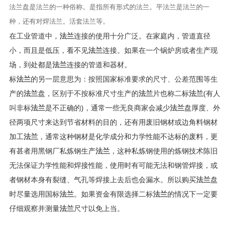
法兰盘是法兰的一种俗称。是指所有形式的法兰。平法兰是法兰的一
种，还有对焊法兰。活套法兰等。
在工业管道中，
法兰
连接的使用十分广泛。在家庭内，管道直径
小，而且是低压，看不见
法兰
连接。如果在一个锅炉房或者生产现
场，到处都是
法兰
连接的管道和器材。
标
法兰
的另一层意思为：按照国家标准要求的尺寸、公差范围等生
产的
法兰
盘，区别于不按标准尺寸生产的
法兰
片也称二标
法兰
(有人
叫非标
法兰
是不正确的)，通常一些无良商家会减少
法兰
盘厚度、外
径两项尺寸来达到节省材料的目的，还有用废旧钢材或边角料钢材
加工
法兰
，通常这种钢材是化学成分和力学性能不达标的废料，更
有甚者用黑钢厂私炼钢生产
法兰
，这种私炼钢使用的炼钢技术陈旧
无法保证力学性能和焊接性能，使用时有可能无法和钢管焊接，或
者钢材本身有裂缝、气孔等焊接上去后也会漏水。所以购买
法兰
盘
时尽量选用国标
法兰
。如果资金有限选择二标
法兰
的情况下一定要
仔细观察并测量
法兰
尺寸以免上当。