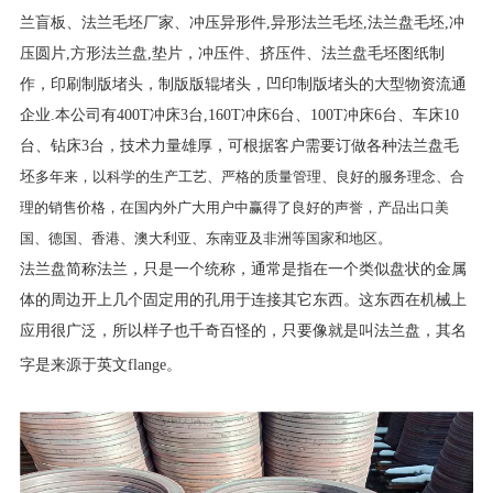
兰盲板、法兰毛坯厂家、冲压异形件,异形法兰毛坯,法兰盘毛坯,冲
压圆片,方形法兰盘,垫片，冲压件、挤压件、法兰盘毛坯图纸制
作，印刷制版堵头，制版版辊堵头，凹印制版堵头的大型物资流通
企业.本公司有400T冲床3台,160T冲床6台、100T冲床6台、车床10
台、钻床3台，技术力量雄厚，可根据客户需要订做各种法兰盘毛
坯
多年来，以科学的生产工艺、严格的质量管理、良好的服务理念、合
理的销售价格，在国内外广大用户中赢得了良好的声誉，产品出口美
国、德国、香港、澳大利亚、东南亚及非洲等国家和地区。
法兰盘简称法兰，只是一个统称，通常是指在一个类似盘状的金属
体的周边开上几个固定用的孔用于连接其它东西。这东西在机械上
应用很广泛，所以样子也千奇百怪的，只要像就是叫法兰盘，其名
字是来源于英文flange。