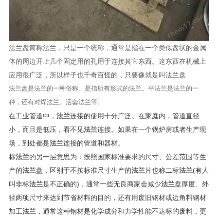
法兰盘简称法兰，只是一个统称，通常是指在一个类似盘状的金属
体的周边开上几个固定用的孔用于连接其它东西。这东西在机械上
应用很广泛，所以样子也千奇百怪的，只要像就是叫法兰盘
法兰盘是法兰的一种俗称。是指所有形式的法兰。平法兰是法兰的一
种，还有对焊法兰。活套法兰等。
在工业管道中，
法兰
连接的使用十分广泛。在家庭内，管道直径
小，而且是低压，看不见
法兰
连接。如果在一个锅炉房或者生产现
场，到处都是
法兰
连接的管道和器材。
标
法兰
的另一层意思为：按照国家标准要求的尺寸、公差范围等生
产的
法兰
盘，区别于不按标准尺寸生产的
法兰
片也称二标
法兰
(有人
叫非标
法兰
是不正确的)，通常一些无良商家会减少
法兰
盘厚度、外
径两项尺寸来达到节省材料的目的，还有用废旧钢材或边角料钢材
加工
法兰
，通常这种钢材是化学成分和力学性能不达标的废料，更