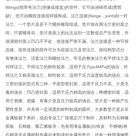
fittings)指带有法兰(突缘或接盘)的管件。它可由浇铸而成(图暂
缺)，也可由螺纹连接或焊接构成。法兰连接(flange，joint)由一对
法兰、一个垫片及若干个螺栓螺母组成。垫片放在两法兰密封面之
间，拧紧螺母后，垫片表面上的比压达到一定数值后产生变形，并
填满密封面上凹凸不平处，使连接严密不漏。法兰连接是一种可拆
连接。按所连接的部件可分为容器法兰及管法兰。按结构型式分，
有整体法兰、活套法兰和螺纹法兰。常见的整体法兰有平焊法兰及
对焊法兰。平焊法兰的刚性较差，适用于压力p≤4MPa的场合；对
焊法兰又称高颈法兰，刚性较大，适用于压力温度较高的场合。法
兰密封面的型式有三种：平面型密封面，适用于压力不高、介质无
毒的场合；凹凸密封面，适用于压力稍高的场合；榫槽密封面，适
用于易燃、易爆、有毒介质及压力较高的场合。垫片是一种能产生
塑性变形、并具有一定强度的材料制成的圆环。大多数垫片是从非
金属板裁下来的，或由专业工厂按规定尺寸制作，其材料为石棉橡
胶板、石棉板、聚乙烯板等；也有用薄金属板(白铁皮、不锈钢)将
石棉等非金属材料包裹起来制成的金属包垫片；还有一种用薄钢带