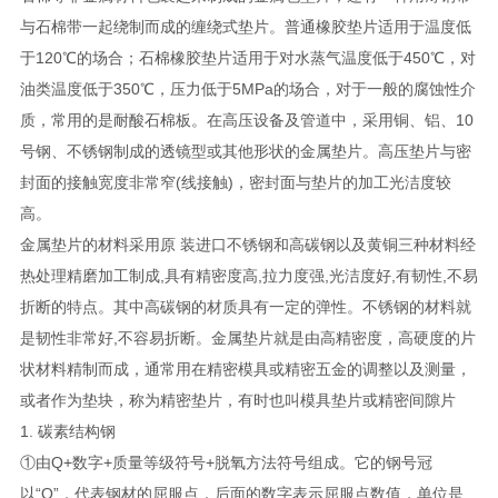
与石棉带一起绕制而成的缠绕式垫片。普通橡胶垫片适用于温度低
于120℃的场合；石棉橡胶垫片适用于对水蒸气温度低于450℃，对
油类温度低于350℃，压力低于5MPa的场合，对于一般的腐蚀性介
质，常用的是耐酸石棉板。在高压设备及管道中，采用铜、铝、10
号钢、不锈钢制成的透镜型或其他形状的金属垫片。高压垫片与密
封面的接触宽度非常窄(线接触)，密封面与垫片的加工光洁度较
高。
金属垫片的材料采用原 装进口不锈钢和高碳钢以及黄铜三种材料经
热处理精磨加工制成,具有精密度高,拉力度强,光洁度好,有韧性,不易
折断的特点。其中高碳钢的材质具有一定的弹性。不锈钢的材料就
是韧性非常好,不容易折断。金属垫片就是由高精密度，高硬度的片
状材料精制而成，通常用在精密模具或精密五金的调整以及测量，
或者作为垫块，称为精密垫片，有时也叫模具垫片或精密间隙片
1. 碳素结构钢
①由Q+数字+质量等级符号+脱氧方法符号组成。它的钢号冠
以“Q”，代表钢材的屈服点，后面的数字表示屈服点数值，单位是