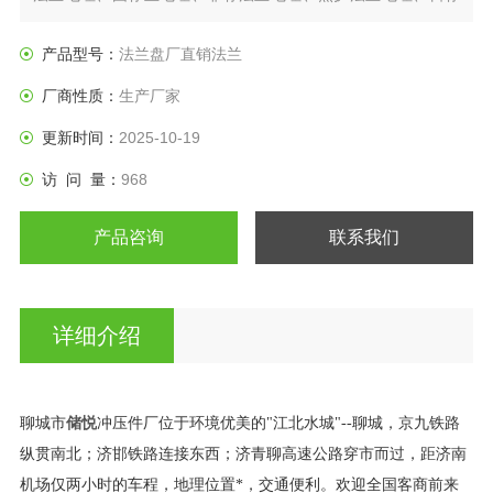
法兰盘、垫圈等产品。
产品型号：
法兰盘厂直销法兰
厂商性质：
生产厂家
更新时间：
2025-10-19
访 问 量：
968
产品咨询
联系我们
详细介绍
储悦
聊城市
冲压件厂位于环境优美的"江北水城"--聊城，京九铁路
纵贯南北；济邯铁路连接东西；济青聊高速公路穿市而过，距济南
机场仅两小时的车程，地理位置*，交通便利。欢迎全国客商前来