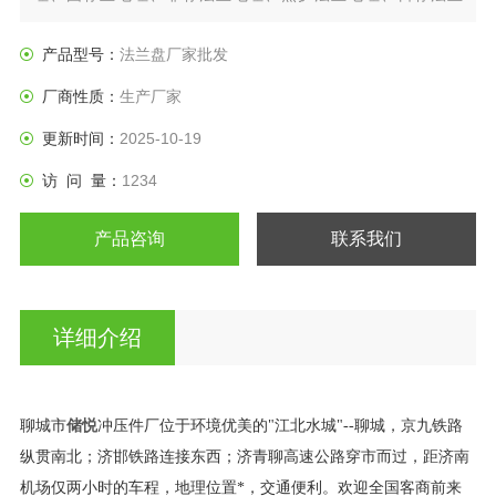
盘、垫圈等产品。
产品型号：
法兰盘厂家批发
厂商性质：
生产厂家
更新时间：
2025-10-19
访 问 量：
1234
产品咨询
联系我们
详细介绍
储悦
聊城市
冲压件厂位于环境优美的"江北水城"--聊城，京九铁路
纵贯南北；济邯铁路连接东西；济青聊高速公路穿市而过，距济南
机场仅两小时的车程，地理位置*，交通便利。欢迎全国客商前来