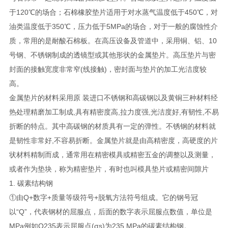
于120℃的场合；石棉橡胶垫片适用于对水蒸气温度低于450℃，对
油类温度低于350℃，压力低于5MPa的场合，对于一般的腐蚀性介
质，常用的是耐酸石棉板。在高压设备及管道中，采用铜、铝、10
号钢、不锈钢制成的透镜型或其他形状的金属垫片。高压垫片与密
封面的接触宽度非常窄(线接触)，密封面与垫片的加工光洁度较
高。
金属垫片的材料采用原 装进口不锈钢和高碳钢以及黄铜三种材料经
热处理精磨加工制成,具有精密度高,拉力度强,光洁度好,有韧性,不易
折断的特点。其中高碳钢的材质具有一定的弹性。不锈钢的材料就
是韧性非常好,不容易折断。金属垫片就是由高精密度，高硬度的片
状材料精制而成，通常用在精密模具或精密五金的调整以及测量，
或者作为垫块，称为精密垫片，有时也叫模具垫片或精密间隙片
1. 碳素结构钢
①由Q+数字+质量等级符号+脱氧方法符号组成。它的钢号冠
以“Q”，代表钢材的屈服点，后面的数字表示屈服点数值，单位是
MPa例如Q235表示屈服点(σs)为235 MPa的碳素结构钢。