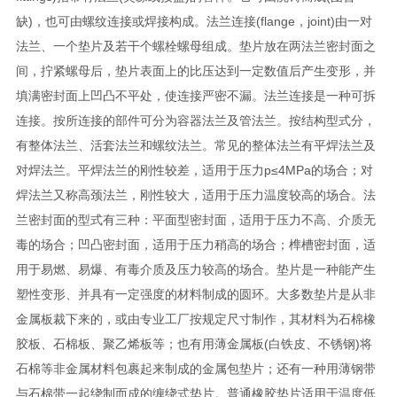
缺)，也可由螺纹连接或焊接构成。法兰连接(flange，joint)由一对
法兰、一个垫片及若干个螺栓螺母组成。垫片放在两法兰密封面之
间，拧紧螺母后，垫片表面上的比压达到一定数值后产生变形，并
填满密封面上凹凸不平处，使连接严密不漏。法兰连接是一种可拆
连接。按所连接的部件可分为容器法兰及管法兰。按结构型式分，
有整体法兰、活套法兰和螺纹法兰。常见的整体法兰有平焊法兰及
对焊法兰。平焊法兰的刚性较差，适用于压力p≤4MPa的场合；对
焊法兰又称高颈法兰，刚性较大，适用于压力温度较高的场合。法
兰密封面的型式有三种：平面型密封面，适用于压力不高、介质无
毒的场合；凹凸密封面，适用于压力稍高的场合；榫槽密封面，适
用于易燃、易爆、有毒介质及压力较高的场合。垫片是一种能产生
塑性变形、并具有一定强度的材料制成的圆环。大多数垫片是从非
金属板裁下来的，或由专业工厂按规定尺寸制作，其材料为石棉橡
胶板、石棉板、聚乙烯板等；也有用薄金属板(白铁皮、不锈钢)将
石棉等非金属材料包裹起来制成的金属包垫片；还有一种用薄钢带
与石棉带一起绕制而成的缠绕式垫片。普通橡胶垫片适用于温度低