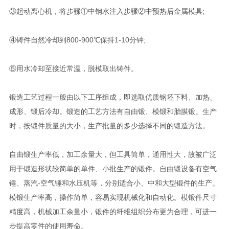
③起动离心机，将步骤①中钢水注入步骤②中预热后金属模具;
④铸件自然冷却到800-900℃保持1-10分钟;
⑤用水冷却至接近常温，脱模取出铸件。
锻造工艺过程一般由以下工序组成，即选取优质钢坯下料、加热、
成形、锻后冷却。锻造的工艺方法有自由锻、模锻和胎膜锻。生产
时，按锻件质量的大小，生产批量的多少选择不同的锻造方法。
自由锻生产率低，加工余量大，但工具简单，通用性大，故被广泛
用于锻造形状较简单的单件、小批生产的锻件。自由锻设备有空气
锤、蒸汽-空气锤和水压机等，分别适合小、中和大型锻件的生产。
模锻生产率高，操作简单，容易实现机械化和自动化。模锻件尺寸
精度高，机械加工余量小，锻件的纤维组织分布更为合理，可进一
步提高零件的使用寿命。