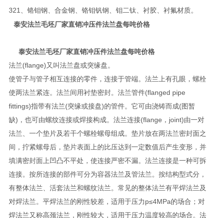
321、铬钼钢、合金钢、铬钼钒钢、钼二钛、衬胶、衬氟材质。
泰安法兰毛坯厂家直销冲压件法兰盘每吨价格
泰安法兰毛坯厂家直销冲压件法兰盘每吨价格
法兰(flange)又叫法兰盘或突缘盘。
使管子与管子相互连接的零件，连接于管端。法兰上有孔眼，螺栓
使两法兰紧连。法兰间用衬垫密封。法兰管件(flanged pipe
fittings)指带有法兰(突缘或接盘)的管件。它可由浇铸而成(图暂
缺)，也可由螺纹连接或焊接构成。法兰连接(flange，joint)由一对
法兰、一个垫片及若干个螺栓螺母组成。垫片放在两法兰密封面之
间，拧紧螺母后，垫片表面上的比压达到一定数值后产生变形，并
填满密封面上凹凸不平处，使连接严密不漏。法兰连接是一种可拆
连接。按所连接的部件可分为容器法兰及管法兰。按结构型式分，
有整体法兰、活套法兰和螺纹法兰。常见的整体法兰有平焊法兰及
对焊法兰。平焊法兰的刚性较差，适用于压力p≤4MPa的场合；对
焊法兰又称高颈法兰，刚性较大，适用于压力温度较高的场合。法