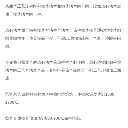
从
生产工艺
流程区别铸造法兰和锻造法兰的不同，比如离心法兰就
属于铸造法兰的一种。
离心法兰属于精密铸造方法生产法兰，该种铸造较普通砂型铸造组
织要细很多，质量提高不少，不易出现组织疏松、气孔、沙眼等问
题。
首先我们需要了解离心法兰是怎样生产制作的，离心浇铸制做平焊
法兰的工艺方法及产品，其特征是该产品经过下列工艺步骤加工而
成：
①将所选原材料钢材放入中频电炉熔炼，使钢水温度达到1600-
1700℃;
②将金属模具预加热到800-900℃保持恒温;