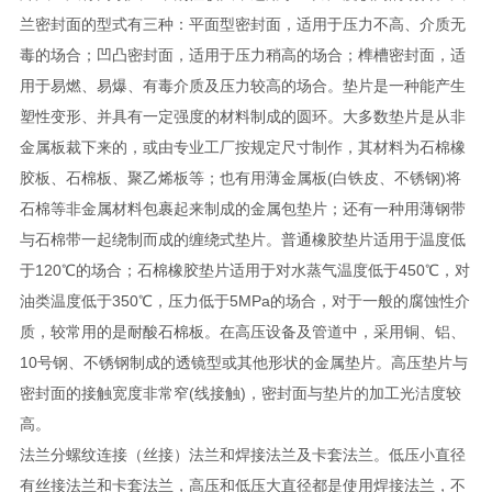
兰密封面的型式有三种：平面型密封面，适用于压力不高、介质无
毒的场合；凹凸密封面，适用于压力稍高的场合；榫槽密封面，适
用于易燃、易爆、有毒介质及压力较高的场合。垫片是一种能产生
塑性变形、并具有一定强度的材料制成的圆环。大多数垫片是从非
金属板裁下来的，或由专业工厂按规定尺寸制作，其材料为石棉橡
胶板、石棉板、聚乙烯板等；也有用薄金属板(白铁皮、不锈钢)将
石棉等非金属材料包裹起来制成的金属包垫片；还有一种用薄钢带
与石棉带一起绕制而成的缠绕式垫片。普通橡胶垫片适用于温度低
于120℃的场合；石棉橡胶垫片适用于对水蒸气温度低于450℃，对
油类温度低于350℃，压力低于5MPa的场合，对于一般的腐蚀性介
质，较常用的是耐酸石棉板。在高压设备及管道中，采用铜、铝、
10号钢、不锈钢制成的透镜型或其他形状的金属垫片。高压垫片与
密封面的接触宽度非常窄(线接触)，密封面与垫片的加工光洁度较
高。
法兰分螺纹连接（丝接）法兰和焊接法兰及卡套法兰。低压小直径
有丝接法兰和卡套法兰，高压和低压大直径都是使用焊接法兰，不