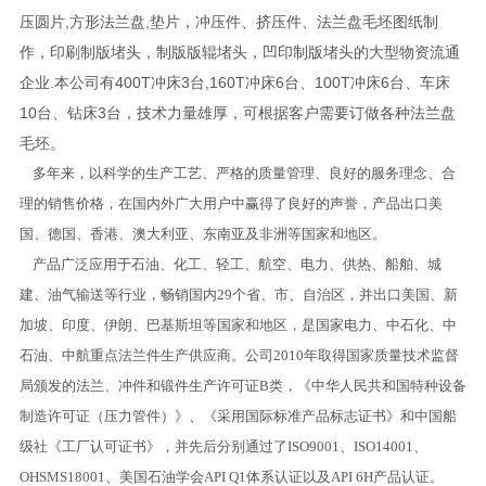
压圆片,方形法兰盘,垫片，冲压件、挤压件、法兰盘毛坯图纸制
作，印刷制版堵头，制版版辊堵头，凹印制版堵头的大型物资流通
企业.本公司有400T冲床3台,160T冲床6台、100T冲床6台、车床
10台、钻床3台，技术力量雄厚，可根据客户需要订做各种法兰盘
毛坯。
多年来，以科学的生产工艺、严格的质量管理、良好的服务理念、合
理的销售价格，在国内外广大用户中赢得了良好的声誉，产品出口美
国、德国、香港、澳大利亚、东南亚及非洲等国家和地区。
产品广泛应用于石油、化工、轻工、航空、电力、供热、船舶、城
建、油气输送等行业，畅销国内29个省、市、自治区，并出口美国、新
加坡、印度、伊朗、巴基斯坦等国家和地区，是国家电力、中石化、中
石油、中航重点法兰件生产供应商。公司2010年取得国家质量技术监督
局颁发的法兰、冲件和锻件生产许可证B类，《中华人民共和国特种设备
制造许可证（压力管件）》、《采用国际标准产品标志证书》和中国船
级社《工厂认可证书》，并先后分别通过了ISO9001、ISO14001、
OHSMS18001、美国石油学会API Q1体系认证以及API 6H产品认证。