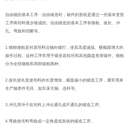
自由锻的基本工序：自由锻造时，锻件的形状是通过一些基本变形
工序将坯料逐步锻成的。自由锻造的基本工序有镦粗、拔长、冲
孔、弯曲和切断等。
1.镦粗镦粗是对原坯料沿轴向锻打，使其高度减低、横截面增大的
操作过程。这种工序常用于锻造齿轮坯和其他圆盘形类锻件。镦粗
分为全部镦粗和局部锻粗两种。
2.拔长拔长是使坯料的长度增加，截面减小的锻造工序，通常用来
生产轴类件毛坯，如车床主轴、连杆等。
3.冲孔用冲子在坯料上冲出通孔或不通孔的锻造工序。
4.弯曲使坯料弯曲成一定角度或形状的锻造工序。