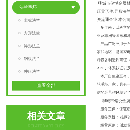
聊城市储悦金属材
法兰毛坯
压异形件,异形法
资流通企业.本公司
非标法兰
多年来，以科学的
方形法兰
亚及非洲等国家和
产品广泛应用于石
异形法兰
家和地区，是国家电
钢板法兰
种设备制造许可证（压
API Q1体系认证以
冲压法兰
本厂自创建至今，
轮毛坯厂家，具有
查看全部
信的经营作风坚定
聊城市储悦金属
服务三保：保证质
相关文章
服务宗旨： 雄厚
经营原则： 诚信
RELATED ARTICLES