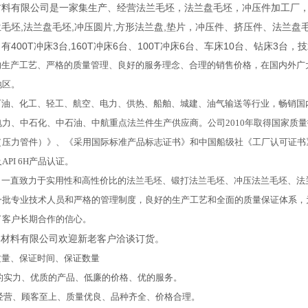
料有限公司是一家集生产、经营法兰毛坯，法兰盘毛坯，冲压件加工厂，
兰毛坯,法兰盘毛坯,冲压圆片,方形法兰盘,垫片，冲压件、挤压件、法兰
有400T冲床3台,160T冲床6台、100T冲床6台、车床10台、钻床
生产工艺、严格的质量管理、良好的服务理念、合理的销售价格，在国内外广
地区。
油、化工、轻工、航空、电力、供热、船舶、城建、油气输送等行业，畅销国内
力、中石化、中石油、中航重点法兰件生产供应商。公司2010年取得国家质
力管件）》、《采用国际标准产品标志证书》和中国船级社《工厂认可证书》，并先后分
及API 6H产品认证。
一直致力于实用性和高性价比的法兰毛坯、锻打法兰毛坯、冲压法兰毛坯、法
一批专业技术人员和严格的管理制度，良好的生产工艺和全面的质量保证体系，
了客户长期合作的信心。
材料有限公司欢迎新老客户洽谈订货。
量、保证时间、保证数量
的实力、优质的产品、低廉的价格、优的服务。
经营、顾客至上、质量优良、品种齐全、价格合理。