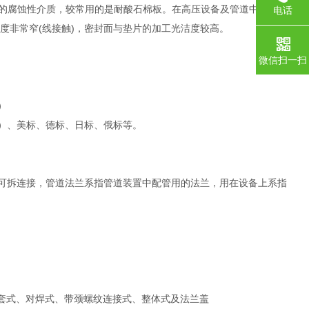
一般的腐蚀性介质，较常用的是耐酸石棉板。在高压设备及管道中，采用
电话
度非常窄(线接触)，密封面与垫片的加工光洁度较高。
微信扫一扫
）
准）、美标、德标、日标、俄标等。
的可拆连接，管道法兰系指管道装置中配管用的法兰，用在设备上系指
松套式、对焊式、带颈螺纹连接式、整体式及法兰盖