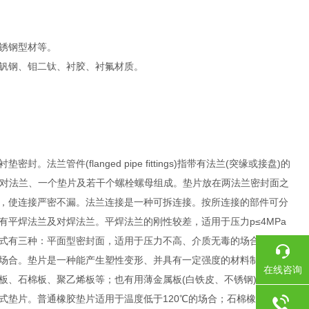
锈钢型材等。
、铬钼钒钢、钼二钛、衬胶、衬氟材质。
件(flanged pipe fittings)指带有法兰(突缘或接盘)的
t)由一对法兰、一个垫片及若干个螺栓螺母组成。垫片放在两法兰密封面之
，使连接严密不漏。法兰连接是一种可拆连接。按所连接的部件可分
平焊法兰及对焊法兰。平焊法兰的刚性较差，适用于压力p≤4MPa
式有三种：平面型密封面，适用于压力不高、介质无毒的场合；凹凸
场合。垫片是一种能产生塑性变形、并具有一定强度的材料制成的圆
在线咨询
板、石棉板、聚乙烯板等；也有用薄金属板(白铁皮、不锈钢)将石棉
式垫片。普通橡胶垫片适用于温度低于120℃的场合；石棉橡胶垫片