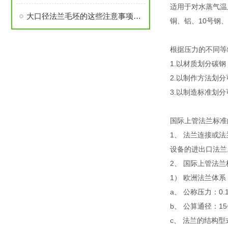
适用于对水蒸气温
大口径法兰毛坯的这些注意事项要了解
铜、铝、10号钢
根据压力的不同等
1.以材质划分碳
2.以制作方法划
3.以制造标准划
国际上管法兰标准
1、 法兰连接或
设备的进出口法兰
2、 国际上管法
1） 欧洲法兰体系
a、 公称压力：0.1, 0.25
b、 公算通径：15~
c、 法兰的结构