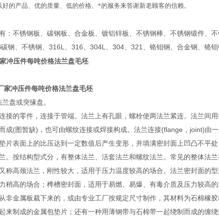
以好的产品、优的质量、低的价格、*的服务来答谢新老顾客的信赖。
有：不锈钢板、碳钢板、合金板、镀铝锌板、不锈钢棒、不锈钢锻件、不
碳钢、不锈钢、316L、316、304L、304、321、铬钼钢、合金钢
家冲压件每吨价格法兰盘毛坯
厂家冲压件每吨价格法兰盘毛坯
又叫法兰盘或突缘盘。
接的零件，连接于管端。法兰上有孔眼，螺栓使两法兰紧连。法兰间用衬垫密封。法兰管
成(图暂缺)，也可由螺纹连接或焊接构成。法兰连接(flange，join
垫片表面上的比压达到一定数值后产生变形，并填满密封面上凹凸不平处
兰。按结构型式分，有整体法兰、活套法兰和螺纹法兰。常见的整体法兰有
又称高颈法兰，刚性较大，适用于压力温度较高的场合。法兰密封面的型
力稍高的场合；榫槽密封面，适用于易燃、易爆、有毒介质及压力较高的
从非金属板裁下来的，或由专业工厂按规定尺寸制作，其材料为石棉橡胶
起来制成的金属包垫片；还有一种用薄钢带与石棉带一起绕制而成的缠绕