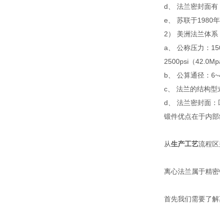
d、 法兰密封面
e、 苏联于198
2） 美洲法兰体系：
a、 公称压力：150p
2500psi（42.0M
b、 公算通径：6~
c、 法兰的结构
d、 法兰密封面
锻件优点在于内部
从
生产工艺
流程区
离心法兰属于精密
首先我们需要了解