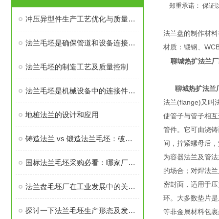
郑重承诺： 保证
冲压异型件生产工艺优化与质量控制
法兰盘的制作材料
法兰毛坯是确保管道和设备连接密封性、承载力的基础
材质：锻钢、WCB
聊城热扩法兰厂
法兰毛坯的制造工艺及质量控制
聊城热扩法兰
法兰毛坯是机械设备中的连接件之一
法兰(flange)
地桩法兰的设计和应用
使管子与管子相互连
管件。它可由浇铸而
铸造法兰 vs 锻造法兰毛坯：破坏性测试告诉你谁更耐用
间，拧紧螺母后，
为容器法兰及管法
国标法兰毛坯采购必看：哪家厂家的售后与口碑经得起考验？
的场合；对焊法兰
密封面，适用于压
法兰盘毛坯厂在工业发展中的关键角色
环。大多数垫片是
探讨一下法兰毛坯生产形态及发展前景
等非金属材料包裹