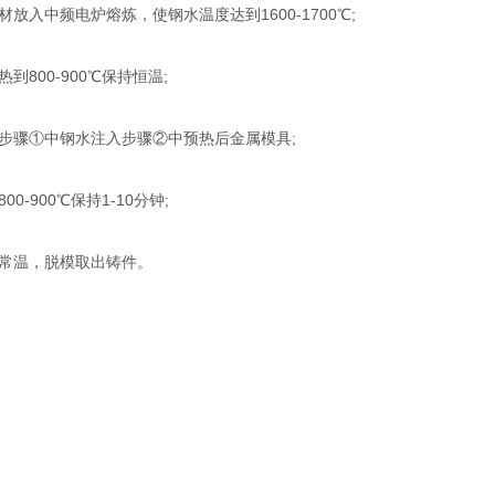
放入中频电炉熔炼，使钢水温度达到1600-1700℃;
到800-900℃保持恒温;
步骤①中钢水注入步骤②中预热后金属模具;
0-900℃保持1-10分钟;
常温，脱模取出铸件。