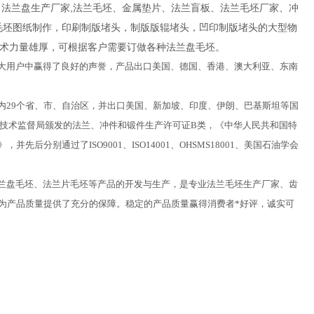
法兰盘生产厂家,法兰毛坯、金属垫片、法兰盲板、法兰毛坯厂家、冲
盘毛坯图纸制作，印刷制版堵头，制版版辊堵头，凹印制版堵头的大型物
3台，技术力量雄厚，可根据客户需要订做各种法兰盘毛坯。
大用户中赢得了良好的声誉，产品出口美国、德国、香港、澳大利亚、东南
29个省、市、自治区，并出口美国、新加坡、印度、伊朗、巴基斯坦等国
量技术监督局颁发的法兰、冲件和锻件生产许可证B类，《中华人民共和国特
别通过了ISO9001、ISO14001、OHSMS18001、美国石油学会
兰盘毛坯、法兰片毛坯等产品的开发与生产，是专业法兰毛坯生产厂家、齿
为产品质量提供了充分的保障。稳定的产品质量赢得消费者*好评，诚实可