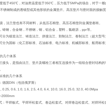
度低于450℃，对油类温度低于350℃，压力低于5MPa的场合，对于
、不锈钢制成的透镜型或其他形状的金属垫片。高压垫片与密封面的接触宽
级，法兰垫也有不同材料，从低压石棉垫、高压石棉垫到金属垫都有。
钢，铸钢，合金钢，不锈钢，铜，铝合金，塑料，氩硌沥，ppr等。
分可分为锻造法兰、铸造法兰、拼接法兰、割制法兰、卷制法兰（超大型号
分可分为国标（化工部标准、石油标准、电力标准、机械部标准、船用标
的几个体系
法兰接头，是指由法兰、垫片及螺栓三者相互连接作为一组组合密封结构
。
兰标准的几个体系
：德国DIN（包括俄罗斯）
, 0.6, 1.0, 1.6, 2.5, 4.0, 6.4, 10.0, 16.0, 25.0, 32.0, 40.0Mpa
2000mm
型式：平焊板式、平焊环松套式、卷边松套式、对焊卷边松套式、对焊环