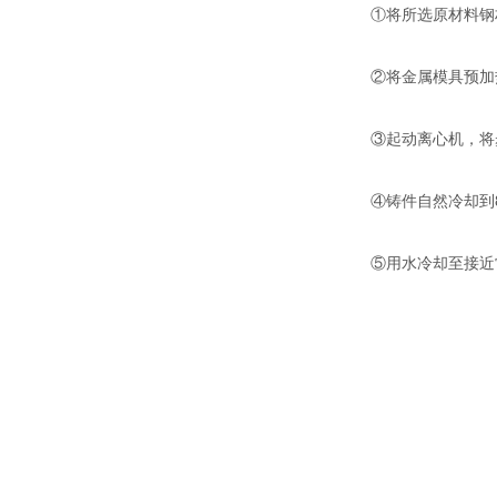
①将所选原材料钢材
②将金属模具预加热
③起动离心机，将
④铸件自然冷却到80
⑤用水冷却至接近