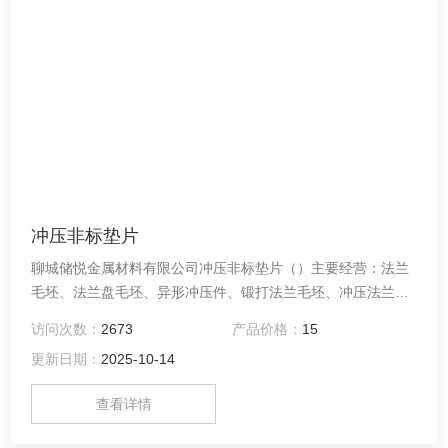
冲压非标垫片
聊城储悦金属材料有限公司冲压非标垫片（）主要经营：法兰
毛坯、法兰盘毛坯、异形冲压件、锻打法兰毛坯、冲压法兰毛
坯、平焊法兰毛坯、船用法兰毛坯、国标兰毛坯、非标法兰毛
访问次数：
2673
产品价格：
15
坯、热扩法兰毛坯、日标法兰盘、垫圈等产品。
更新日期：
2025-10-14
查看详情