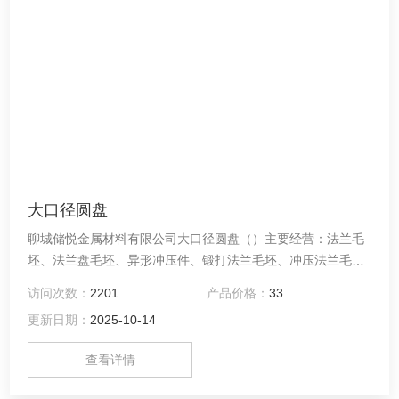
大口径圆盘
聊城储悦金属材料有限公司大口径圆盘（）主要经营：法兰毛
坯、法兰盘毛坯、异形冲压件、锻打法兰毛坯、冲压法兰毛
坯、平焊法兰毛坯、船用法兰毛坯、国标兰毛坯、非标法兰毛
访问次数：
2201
产品价格：
33
坯、热扩法兰毛坯、日标法兰盘、垫圈等产品。
更新日期：
2025-10-14
查看详情