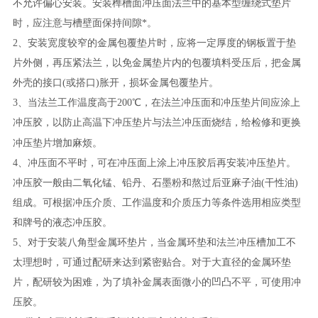
不允许偏心安装。安装榫槽面冲压面法兰中的基本型缠绕式垫片
时，应注意与槽壁面保持间隙*。
2、安装宽度较窄的金属包覆垫片时，应将一定厚度的钢板置于垫
片外侧，再压紧法兰，以免金属垫片内的包覆填料受压后，把金属
外壳的接口(或搭口)胀开，损坏金属包覆垫片。
3、当法兰工作温度高于200℃，在法兰冲压面和冲压垫片间应涂上
冲压胶，以防止高温下冲压垫片与法兰冲压面烧结，给检修和更换
冲压垫片
增加麻烦。
4、冲压面不平时，可在冲压面上涂上冲压胶后再安装冲压垫片。
冲压胶一般由二氧化锰、铅丹、石墨粉和熬过后亚麻子油(干性油)
组成。可根据冲压介质、工作温度和介质压力等条件选用相应类型
和牌号的液态冲压胶。
5、对于安装八角型金属环垫片，当金属环垫和法兰冲压槽加工不
太理想时，可通过配研来达到紧密贴合。对于大直径的金属环垫
片，配研较为困难，为了填补金属表面微小的凹凸不平，可使用冲
压胶。