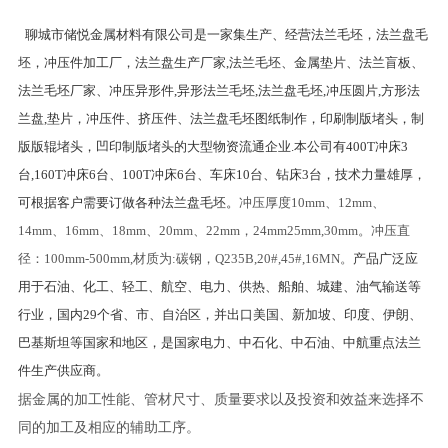
聊城市储悦金属材料有限公司是一家集生产、经营法兰毛坯，法兰盘毛
坯，冲压件加工厂，法兰盘生产厂家,法兰毛坯、金属垫片、法兰盲板、
法兰毛坯厂家、冲压异形件,异形法兰毛坯,法兰盘毛坯,冲压圆片,方形法
兰盘,垫片，冲压件、挤压件、法兰盘毛坯图纸制作，印刷制版堵头，制
版版辊堵头，凹印制版堵头的大型物资流通企业.本公司有400T冲床3
台,160T冲床6台、100T冲床6台、车床10台、钻床3台，技术力量雄厚，
可根据客户需要订做各种法兰盘毛坯。
冲压厚度10mm、12mm、
14mm、16mm、18mm、20mm、22mm，24mm25mm,30mm。冲压直
径：100mm-500mm,材质为:碳钢，Q235B,20#,45#,16MN。
产品广泛应
用于石油、化工、轻工、航空、电力、供热、船舶、城建、油气输送等
行业，国内29个省、市、自治区，并出口美国、新加坡、印度、伊朗、
巴基斯坦等国家和地区，是国家电力、中石化、中石油、中航重点法兰
件生产供应商。
据金属的加工性能、管材尺寸、质量要求以及投资和效益来选择不
同的加工及相应的辅助工序。