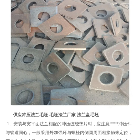
供应冲压法兰毛坯 毛坯法兰厂家 法兰盘毛坯
1、安装与突平面法兰相配的冲压缠绕垫片时，应注意****冲压件
与管道同心，一般采用外加强环与螺栓内侧圆周面相接触来定位，