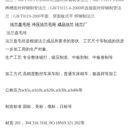
榫槽面对焊钢制管法兰；GB/T9115.4-2000环连接面对焊钢制管法
兰；GB/T9119-2000平面、突面板式平 焊钢制法兰
法兰盘毛坯 冲压法兰毛坯 成品法兰 法兰厂
法兰盘毛坯
法兰盘毛坯是根据法兰成品所要求的形状、工艺尺寸等制成的供进
一步加工用的生产对象。
生产工艺:专业整体锻打，锻压制造、中板割制、中板卷制等
加工方式:高精度数控车床车削，普通车床精车，氩弧焊等加工
公称压力sch5s,sch10s,sch20s,sch30s,sch40s等
制造标准:国标，美标，俄标，日标等
材质:201，304.316.316L.0Cr18Ni9.321.202等