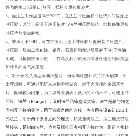
外壳的接口(或搭口)胀开，损坏金属包覆垫片。
3、当法兰工作温度高于200℃，在法兰冲压面和冲压垫片间应涂上
冲压胶，以防止高温下冲压垫片与法兰冲压面烧结，给检修和更换
冲压垫片
增加麻烦。
4、冲压面不平时，可在冲压面上涂上冲压胶后再安装冲压垫片。
冲压胶一般由二氧化锰、铅丹、石墨粉和熬过后亚麻子油(干性油)
组成。可根据冲压介质、工作温度和介质压力等条件选用相应类型
和牌号的液态冲压胶。
5、对于安装八角型金属环垫片，当金属环垫和法兰冲压槽加工不
太理想时，可通过配研来达到紧密贴合。对于大直径的金属环垫
片，配研较为困难，为了填补金属表面微小的凹凸不平，可使用冲
法兰
（Flange），又叫法兰凸缘盘或
突缘
。法兰是轴与轴之
压胶。
间
相互
连接的零件，用于管端之间的连接；也有用在设备进出口上
的法兰，用于两个设备之间的连接，如
减速机
法兰。
法兰连接
或法
兰接头，是指由
法兰
、
垫片
及
螺栓
三者相互连接作为一组组合密封
结构
的可拆连接。管道法兰系指管道装置中配管用的法兰，用在设