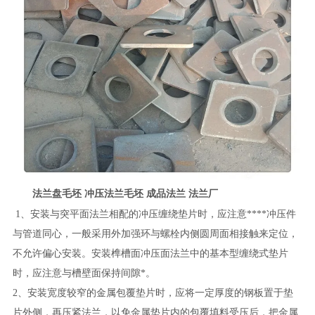
法兰盘毛坯 冲压法兰毛坯 成品法兰 法兰厂
1、安装与突平面法兰相配的冲压缠绕垫片时，应注意****冲压件
与管道同心，一般采用外加强环与螺栓内侧圆周面相接触来定位，
不允许偏心安装。安装榫槽面冲压面法兰中的基本型缠绕式垫片
时，应注意与槽壁面保持间隙*。
2、安装宽度较窄的金属包覆垫片时，应将一定厚度的钢板置于垫
片外侧，再压紧法兰，以免金属垫片内的包覆填料受压后，把金属