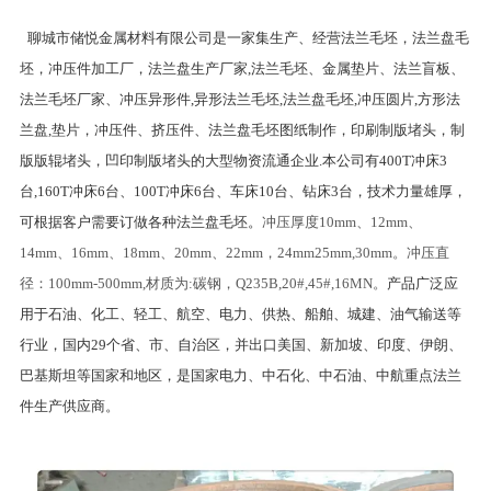
聊城市储悦金属材料有限公司是一家集生产、经营法兰毛坯，法兰盘毛
坯，冲压件加工厂，法兰盘生产厂家,法兰毛坯、金属垫片、法兰盲板、
法兰毛坯厂家、冲压异形件,异形法兰毛坯,法兰盘毛坯,冲压圆片,方形法
兰盘,垫片，冲压件、挤压件、法兰盘毛坯图纸制作，印刷制版堵头，制
版版辊堵头，凹印制版堵头的大型物资流通企业.本公司有400T冲床3
台,160T冲床6台、100T冲床6台、车床10台、钻床3台，技术力量雄厚，
可根据客户需要订做各种法兰盘毛坯。
冲压厚度10mm、12mm、
14mm、16mm、18mm、20mm、22mm，24mm25mm,30mm。冲压直
径：100mm-500mm,材质为:碳钢，Q235B,20#,45#,16MN。
产品广泛应
用于石油、化工、轻工、航空、电力、供热、船舶、城建、油气输送等
行业，国内29个省、市、自治区，并出口美国、新加坡、印度、伊朗、
巴基斯坦等国家和地区，是国家电力、中石化、中石油、中航重点法兰
件生产供应商。