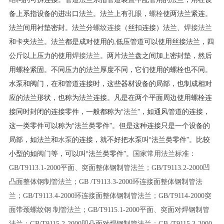
备上系指设备的进出口法兰。法兰上有
孔眼
，
螺栓
使两法兰紧连。
法兰间用衬垫密封。法兰分
螺纹连接
（丝扣连接）法兰、
焊接法兰
和卡夹法兰。法兰都是成对使用的,低压管道可以使用丝接法兰，四
公斤以上压力的使用
焊接法兰
。两片法兰盘之间加上密封垫，然后
用螺栓紧固。不同压力的法兰厚度不同，它们使用的螺栓也不同。
水泵和阀门，在和管道连接时，这些器材设备的局部，也制成相对
应的法兰形状，也称为法兰连接。凡是在两个平面周边使用螺栓连
接同时封闭的连接零件，一般都称为“
法兰
”，如通风管道的连接，
这一类零件可以称为“法兰类零件”。但是这种连接只是一个设备的
局部，如法兰和
水泵
的连接，就不好把水泵叫“法兰类零件”。比较
小型的如
阀门
等，可以叫“法兰类零件”。
国家常用法兰标准：
GB/T9113.1-2000平面、突面整体钢制管法兰；GB/T9113.2-2000凹
凸面整体钢制管法兰；GB /T9113.3-2000环连接面整体钢制管法
兰；GB/T9113.4-2000环连接面整体钢制管法兰；GB/T9114-2000突
面带颈螺纹钢 制管法兰；GB/T9115.1-2000平面、突面对焊钢制管
法兰；GB/T9115.2-2000凹凸面对焊钢制管法兰；GB /T9115.3-2000