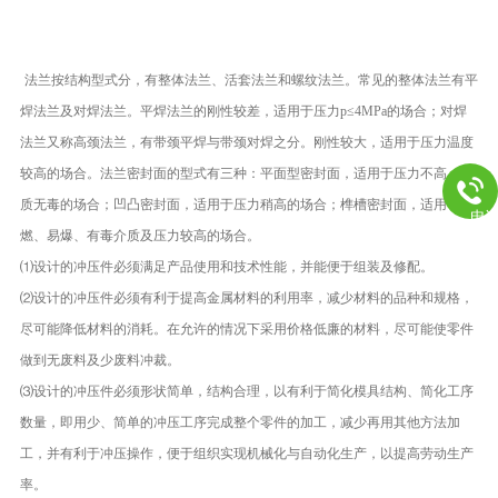
力，良好的生
学的管理，和完务体系承揽国内几十项大型工程的管件生产外
法兰按结构型式分，有整体法兰、活套法兰和螺纹法兰。常见的整体法兰有平
焊法兰及对焊法兰。平焊法兰的刚性较差，适用于压力p≤4MPa的场合；对焊
法兰又称高颈法兰，有带颈平焊与带颈对焊之分。刚性较大，适用于压力温度
较高的场合。法兰密封面的型式有三种：平面型密封面，适用于压力不高、介
质无毒的场合；凹凸密封面，适用于压力稍高的场合；榫槽密封面，适用于易
电
燃、易爆、有毒介质及压力较高的场合。
⑴设计的冲压件必须满足产品使用和技术性能，并能便于组装及修配。
⑵设计的冲压件必须有利于提高金属材料的利用率，减少材料的品种和规格，
尽可能降低材料的消耗。在允许的情况下采用价格低廉的材料，尽可能使零件
做到无废料及少废料冲裁。
⑶设计的冲压件必须形状简单，结构合理，以有利于简化模具结构、简化工序
数量，即用少、简单的冲压工序完成整个零件的加工，减少再用其他方法加
工，并有利于冲压操作，便于组织实现机械化与自动化生产，以提高劳动生产
率。