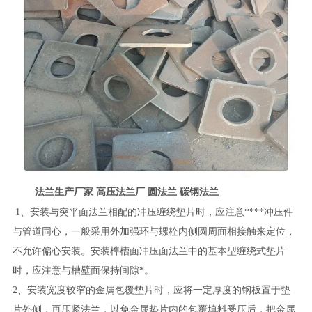
法兰生产厂家 高压法兰厂 圆法兰 碳钢法兰
1、安装与突平面法兰相配的冲压缠绕垫片时，应注意****冲压件
与管道同心，一般采用外加强环与螺栓内侧圆周面相接触来定位，
不允许偏心安装。安装榫槽面冲压面法兰中的基本型缠绕式垫片
时，应注意与槽壁面保持间隙*。
2、安装宽度较窄的金属包覆垫片时，应将一定厚度的钢板置于垫
片外侧，再压紧法兰，以免金属垫片内的包覆填料受压后，把金属