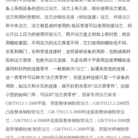
备上系指设备的进出口法兰。法兰上有
孔眼
，
螺栓
使两法兰紧连。
法兰间用衬垫密封。法兰分
螺纹连接
（丝扣连接）法兰、
焊接法兰
和卡夹法兰。法兰都是成对使用的,低压管道可以使用丝接法兰，四
公斤以上压力的使用
焊接法兰
。两片法兰盘之间加上密封垫，然后
用螺栓紧固。不同压力的法兰厚度不同，它们使用的螺栓也不同。
水泵和阀门，在和管道连接时，这些器材设备的局部，也制成相对
应的法兰形状，也称为法兰连接。凡是在两个平面周边使用螺栓连
接同时封闭的连接零件，一般都称为“
法兰
”，如通风管道的连接，
这一类零件可以称为“法兰类零件”。但是这种连接只是一个设备的
局部，如法兰和
水泵
的连接，就不好把水泵叫“法兰类零件”。比较
小型的如
阀门
等，可以叫“法兰类零件”。
国家常用法兰标准：
GB/T9113.1-2000平面、突面整体钢制管法兰；GB/T9113.2-2000凹
凸面整体钢制管法兰；GB /T9113.3-2000环连接面整体钢制管法
兰；GB/T9113.4-2000环连接面整体钢制管法兰；GB/T9114-2000突
面带颈螺纹钢 制管法兰；GB/T9115.1-2000平面、突面对焊钢制管
法兰；GB/T9115.2-2000凹凸面对焊钢制管法兰；GB /T9115.3-2000