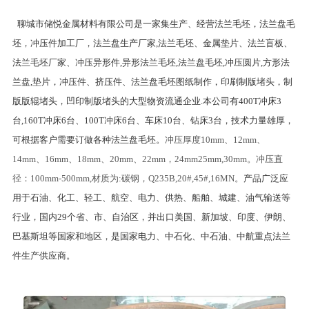
聊城市储悦金属材料有限公司是一家集生产、经营法兰毛坯，法兰盘毛
坯，冲压件加工厂，法兰盘生产厂家,法兰毛坯、金属垫片、法兰盲板、
法兰毛坯厂家、冲压异形件,异形法兰毛坯,法兰盘毛坯,冲压圆片,方形法
兰盘,垫片，冲压件、挤压件、法兰盘毛坯图纸制作，印刷制版堵头，制
版版辊堵头，凹印制版堵头的大型物资流通企业.本公司有400T冲床3
台,160T冲床6台、100T冲床6台、车床10台、钻床3台，技术力量雄厚，
可根据客户需要订做各种法兰盘毛坯。
冲压厚度10mm、12mm、
14mm、16mm、18mm、20mm、22mm，24mm25mm,30mm。冲压直
径：100mm-500mm,材质为:碳钢，Q235B,20#,45#,16MN。
产品广泛应
用于石油、化工、轻工、航空、电力、供热、船舶、城建、油气输送等
行业，国内29个省、市、自治区，并出口美国、新加坡、印度、伊朗、
巴基斯坦等国家和地区，是国家电力、中石化、中石油、中航重点法兰
件生产供应商。