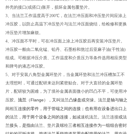
外壳的接口(或搭口)胀开，损坏金属包覆垫片。
3、当法兰工作温度高于200℃，在法兰冲压面和冲压垫片间应涂上
冲压胶，以防止高温下冲压垫片与法兰冲压面烧结，给检修和更换
冲压垫片
增加麻烦。
4、冲压面不平时，可在冲压面上涂上冲压胶后再安装冲压垫片。
冲压胶一般由二氧化锰、铅丹、石墨粉和熬过后亚麻子油(干性油)
组成。可根据冲压介质、工作温度和介质压力等条件选用相应类型
和牌号的液态冲压胶。
5、对于安装八角型金属环垫片，当金属环垫和法兰冲压槽加工不
太理想时，可通过配研来达到紧密贴合。对于大直径的金属环垫
片，配研较为困难，为了填补金属表面微小的凹凸不平，可使用冲
法兰
（Flange），又叫法兰凸缘盘或
突缘
。法兰是轴与轴之
压胶。
间
相互
连接的零件，用于管端之间的连接；也有用在设备进出口上
的法兰，用于两个设备之间的连接，如
减速机
法兰。
法兰连接
或法
兰接头，是指由
法兰
、
垫片
及
螺栓
三者相互连接作为一组组合密封
结构
的可拆连接。管道法兰系指管道装置中配管用的法兰，用在设