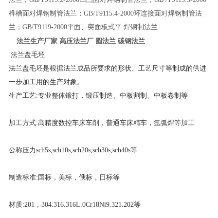
榫槽面对焊钢制管法兰；GB/T9115.4-2000环连接面对焊钢制管法
兰；GB/T9119-2000平面、突面板式平 焊钢制法兰
法兰生产厂家 高压法兰厂 圆法兰 碳钢法兰
法兰盘毛坯
法兰盘毛坯是根据法兰成品所要求的形状、工艺尺寸等制成的供进
一步加工用的生产对象。
生产工艺:专业整体锻打，锻压制造、中板割制、中板卷制等
加工方式:高精度数控车床车削，普通车床精车，氩弧焊等加工
公称压力sch5s,sch10s,sch20s,sch30s,sch40s等
制造标准:国标，美标，俄标，日标等
材质:201，304.316.316L.0Cr18Ni9.321.202等