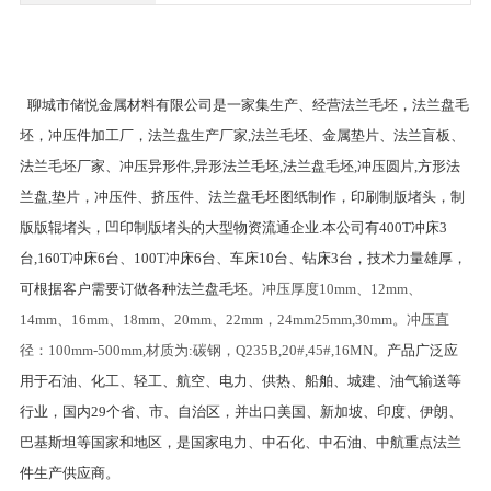
聊城市储悦金属材料有限公司是一家集生产、经营法兰毛坯，法兰盘毛
坯，冲压件加工厂，法兰盘生产厂家,法兰毛坯、金属垫片、法兰盲板、
法兰毛坯厂家、冲压异形件,异形法兰毛坯,法兰盘毛坯,冲压圆片,方形法
兰盘,垫片，冲压件、挤压件、法兰盘毛坯图纸制作，印刷制版堵头，制
版版辊堵头，凹印制版堵头的大型物资流通企业.本公司有400T冲床3
台,160T冲床6台、100T冲床6台、车床10台、钻床3台，技术力量雄厚，
可根据客户需要订做各种法兰盘毛坯。
冲压厚度10mm、12mm、
14mm、16mm、18mm、20mm、22mm，24mm25mm,30mm。冲压直
径：100mm-500mm,材质为:碳钢，Q235B,20#,45#,16MN。
产品广泛应
用于石油、化工、轻工、航空、电力、供热、船舶、城建、油气输送等
行业，国内29个省、市、自治区，并出口美国、新加坡、印度、伊朗、
巴基斯坦等国家和地区，是国家电力、中石化、中石油、中航重点法兰
件生产供应商。