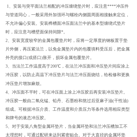
1、安装与突平面法兰相配的冲压缠绕垫片时，应注意****冲压件
与管道同心，一般采用外加强环与螺栓内侧圆周面相接触来定位，
不允许偏心安装。安装榫槽面冲压面法兰中的基本型缠绕式垫片
时，应注意与槽壁面保持间隙*。
2、安装宽度较窄的金属包覆垫片时，应将一定厚度的钢板置于垫
片外侧，再压紧法兰，以免金属垫片内的包覆填料受压后，把金属
外壳的接口(或搭口)胀开，损坏金属包覆垫片。
3、当法兰工作温度高于200℃，在法兰冲压面和冲压垫片间应涂上
冲压胶，以防止高温下冲压垫片与法兰冲压面烧结，给检修和更换
冲压垫片
增加麻烦。
4、冲压面不平时，可在冲压面上涂上冲压胶后再安装冲压垫片。
冲压胶一般由二氧化锰、铅丹、石墨粉和熬过后亚麻子油(干性油)
组成。可根据冲压介质、工作温度和介质压力等条件选用相应类型
和牌号的液态冲压胶。
5、对于安装八角型金属环垫片，当金属环垫和法兰冲压槽加工不
太理想时，可通过配研来达到紧密贴合。对于大直径的金属环垫