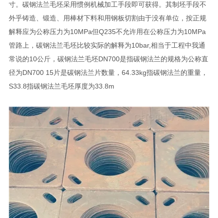
寸。碳钢法兰毛坯采用惯例机械加工手段即可获得。其制坯手段不
外乎铸造、锻造、用棒材下料和用钢板切割由于没有单位，按正规
解释应为公称压力为10MPa但Q235不允许用在公称压力为10MPa
管路上，碳钢法兰毛坯比较实际的解释为10bar,相当于工程中我通
常说的10公斤，碳钢法兰毛坯DN700是指碳钢法兰的规格为公称直
径为DN700 15片是碳钢法兰片数量，64.33kg指碳钢法兰的重量，
S33.8指碳钢法兰毛坯厚度为33.8m