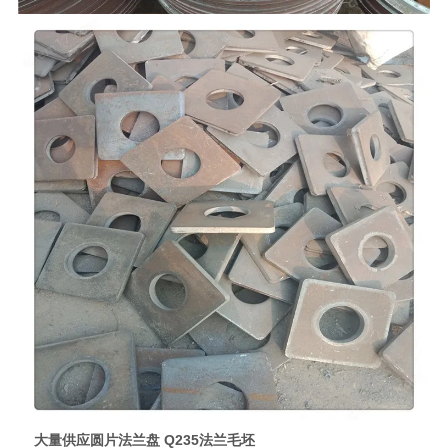
大量供应圆片法兰盘 Q235法兰毛坯