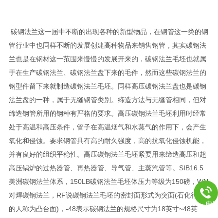
力，良好的生
学的管理，和完务体系承揽国内几十项大型工程的管件生产外
碳钢法兰这一届中不断的出现各种的新型物品，在钢管这一类的钢
管行业中也同样不断的发展创建高种物品来销售钢管，其实碳钢法
兰也是在钢材这一范围来慢慢的发展开来的，碳钢法兰毛坯也就属
于在生产碳钢法兰、碳钢法兰盘下来的毛件，然而这些碳钢法兰的
钢型件留下来就制造碳钢法兰毛坯。同样高压碳钢法兰盘也是碳钢
法兰盘的一种，属于无缝钢管类别。缔造方法与无缝管相同，但对
缔造钢管所用的钢种有严格的要求。高压碳钢法兰毛坯利用时经常
处于高温和高压条件，管子在高温烟气和水蒸气的作用下，会产生
氧化和侵蚀。要求钢管具有高的耐久强度，高的抗氧化侵蚀机能，
并有良好的组织平稳性。高压碳钢法兰毛坯紧要用来缔造高压和超
高压锅炉的过热器管、再热器管、导气管、主蒸汽管等。SIB16.5
美洲碳钢法兰体系，150LB碳钢法兰毛坯体压力等级为150磅，WN
对焊碳钢法兰，RF说碳钢法兰毛坯的密封面形式为突面(石化行业
电
的人称为凸台面)，-48表示碳钢法兰的规格尺寸为18英寸~48英