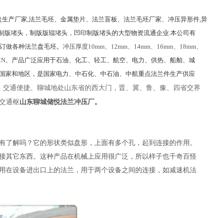
生产厂家,法兰毛坯、金属垫片、法兰盲板、法兰毛坯厂家、冲压异形件,异
刷制版堵头，制版版辊堵头，凹印制版堵头的大型物资流通企业.本公司有
需要订做各种法兰盘毛坯。
冲压厚度10mm、12mm、14mm、16mm、18mm、
MN。
产品广泛应用于石油、化工、轻工、航空、电力、供热、船舶、城
等国家和地区，是国家电力、中石化、中石油、中航重点法兰件生产供应
美，交通便捷。聊城地处山东省的西大门，晋、冀、鲁、豫、四省交界
山东聊城储悦法兰冲压厂。
交通枢
有了解吗？它的形状类似盘形，上面有多个孔，起到连接的作用。
接其它东西。这种产品在机械上应用很广泛，所以样子也千奇百怪
用在设备进出口上的法兰，用于两个设备之间的连接，如减速机法