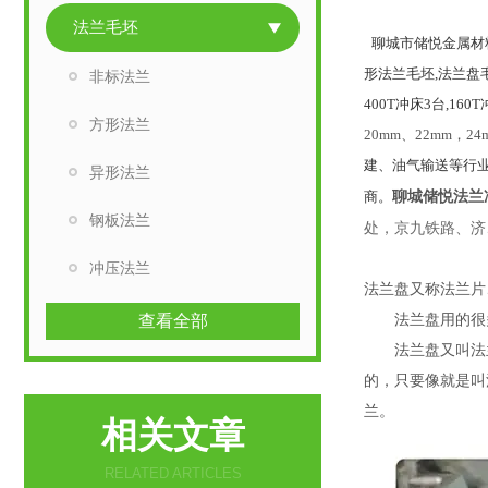
法兰毛坯
聊城市储悦金属材
形法兰毛坯,法兰盘
非标法兰
400T冲床3台,1
方形法兰
20mm、22mm，24m
建、油气输送等行
异形法兰
聊城储悦法兰
商。
钢板法兰
处，京九铁路、济
冲压法兰
法兰盘又称法兰片
查看全部
法兰盘用的很多
法兰盘又叫法兰
的，只要像就是叫
兰。
相关文章
RELATED ARTICLES