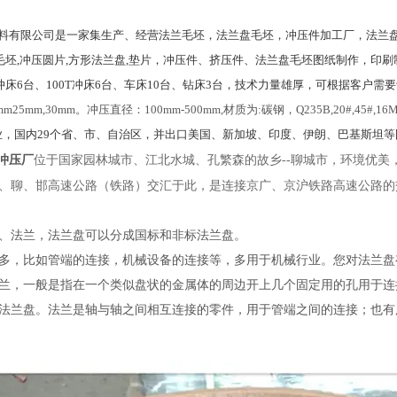
料有限公司是一家集生产、经营法兰毛坯，法兰盘毛坯，冲压件加工厂，法兰盘
毛坯,冲压圆片,方形法兰盘,垫片，冲压件、挤压件、法兰盘毛坯图纸制作，印
60T冲床6台、100T冲床6台、车床10台、钻床3台，技术力量雄厚，可根据客户
m25mm,30mm。冲压直径：100mm-500mm,材质为:碳钢，Q235B,20#,45#,16
业，国内29个省、市、自治区，并出口美国、新加坡、印度、伊朗、巴基斯坦
冲压厂
位于国家园林城市、江北水城、孔繁森的故乡--聊城市，环境优
、聊、邯高速公路（铁路）交汇于此，是连接京广、京沪铁路高速公路的
、法兰，法兰盘可以分成国标和非标法兰盘。
，比如管端的连接，机械设备的连接等，多用于机械行业。您对法兰盘
，一般是指在一个类似盘状的金属体的周边开上几个固定用的孔用于连
法兰盘。法兰是轴与轴之间相互连接的零件，用于管端之间的连接；也有