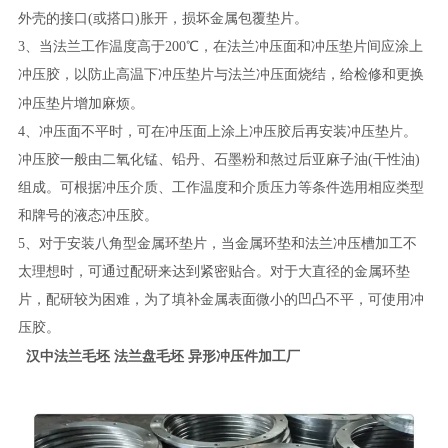
外壳的接口(或搭口)胀开，损坏金属包覆垫片。
3、当法兰工作温度高于200℃，在法兰冲压面和冲压垫片间应涂上
冲压胶，以防止高温下冲压垫片与法兰冲压面烧结，给检修和更换
冲压垫片
增加麻烦。
4、冲压面不平时，可在冲压面上涂上冲压胶后再安装冲压垫片。
冲压胶一般由二氧化锰、铅丹、石墨粉和熬过后亚麻子油(干性油)
组成。可根据冲压介质、工作温度和介质压力等条件选用相应类型
和牌号的液态冲压胶。
5、对于安装八角型金属环垫片，当金属环垫和法兰冲压槽加工不
太理想时，可通过配研来达到紧密贴合。对于大直径的金属环垫
片，配研较为困难，为了填补金属表面微小的凹凸不平，可使用冲
压胶。
汉中法兰毛坯 法兰盘毛坯 异形冲压件加工厂