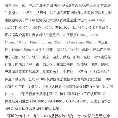
法兰毛坯厂家、冲压异形件,异形法兰毛坯,法兰盘毛坯,冲压圆片,方形法
兰盘,垫片，冲压件、挤压件、法兰盘毛坯图纸制作，印刷制版堵头，制
版版辊堵头，凹印制版堵头的大型物资流通企业.本公司有400T冲床3
台,160T冲床6台、100T冲床6台、车床10台、钻床3台，技术力量雄厚，
可根据客户需要订做各种法兰盘毛坯。
冲压厚度10mm、12mm、
14mm、16mm、18mm、20mm、22mm，24mm25mm,30mm。冲压直
径：100mm-500mm,材质为:碳钢，Q235B,20#,45#,16MN。
产品广泛应
用于石油、化工、轻工、航空、电力、供热、船舶、城建、油气输送等
行业，国内29个省、市、自治区，并出口美国、新加坡、印度、伊朗、
巴基斯坦等国家和地区，是国家电力、中石化、中石油、中航重点法兰
件生产供应商。公司2010年取得国家质量技术监督局颁发的法兰、冲件
和锻件生产许可证B类，《中华人民共和国特种设备制造许可证（压力管
件）》、《采用标准产品标志证书》和中国船级社《工厂认可证书》，
并先后分别通过了ISO9001、ISO14001、OHSMS18001、美国石油学会
API Q1体系认证以及API 6H产品认证。
环球的钢材中，有
50
～
60%
是板材制成的，此中大部分是经过冲