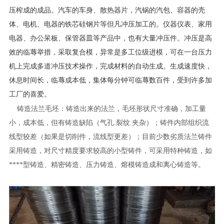
压榨成的成品。汽车的车身、散热器片，汽锅的汽包、容器的壳
体、电机、电器的铁芯硅钢片等但凡冲压加工的。仪器仪表、家用
电器、办公呆板、保管器皿等产品中，也有大量冲压件。冲压是高
效的临蓐举措，采取复合模，异常是多工位级进模，可在一台压力
机上完成多道冲压技术操作，完成材料的自动生成。生成速度快，
休息时间长，临蓐成本低，集体每分钟可临蓐数百件，受到许多加
工厂的喜爱。
法兰毛坯
铸造
：铸造出来的法兰，毛坯形状尺寸准确，加工量
小，成本低，但有铸造缺陷（气孔.裂纹.夹杂）；铸件内部组织流
线型较差（如果是切削件，流线型更差）；目前少数劣质法兰铸件
采用铸造，对尺寸精度要求较高的小型铸件，可采用特种铸造，如
****型铸造、精密铸造、压力铸造、熔模铸造成和离心铸造等。