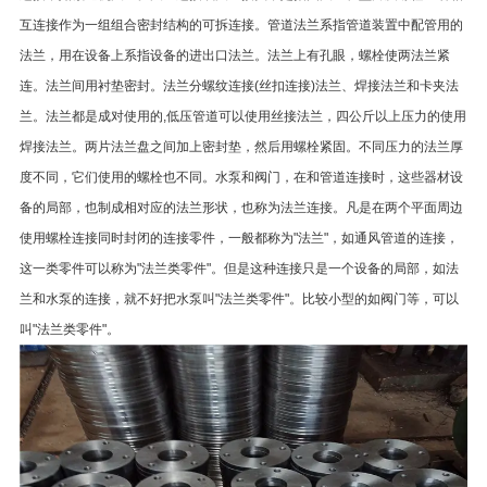
互连接作为一组组合密封结构的可拆连接。管道法兰系指管道装置中配管用的
法兰，用在设备上系指设备的进出口法兰。法兰上有孔眼，螺栓使两法兰紧
连。法兰间用衬垫密封。法兰分螺纹连接(丝扣连接)法兰、焊接法兰和卡夹法
兰。法兰都是成对使用的,低压管道可以使用丝接法兰，四公斤以上压力的使用
焊接法兰。两片法兰盘之间加上密封垫，然后用螺栓紧固。不同压力的法兰厚
度不同，它们使用的螺栓也不同。水泵和阀门，在和管道连接时，这些器材设
备的局部，也制成相对应的法兰形状，也称为法兰连接。凡是在两个平面周边
使用螺栓连接同时封闭的连接零件，一般都称为"法兰"，如通风管道的连接，
这一类零件可以称为"法兰类零件"。但是这种连接只是一个设备的局部，如法
兰和水泵的连接，就不好把水泵叫"法兰类零件"。比较小型的如阀门等，可以
叫"法兰类零件"。