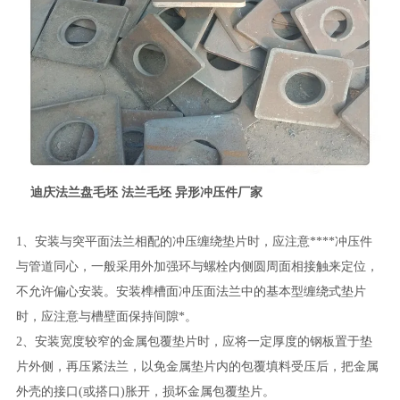
迪庆法兰盘毛坯 法兰毛坯 异形冲压件厂家
1、安装与突平面法兰相配的冲压缠绕垫片时，应注意****冲压件
与管道同心，一般采用外加强环与螺栓内侧圆周面相接触来定位，
不允许偏心安装。安装榫槽面冲压面法兰中的基本型缠绕式垫片
时，应注意与槽壁面保持间隙*。
2、安装宽度较窄的金属包覆垫片时，应将一定厚度的钢板置于垫
片外侧，再压紧法兰，以免金属垫片内的包覆填料受压后，把金属
外壳的接口(或搭口)胀开，损坏金属包覆垫片。