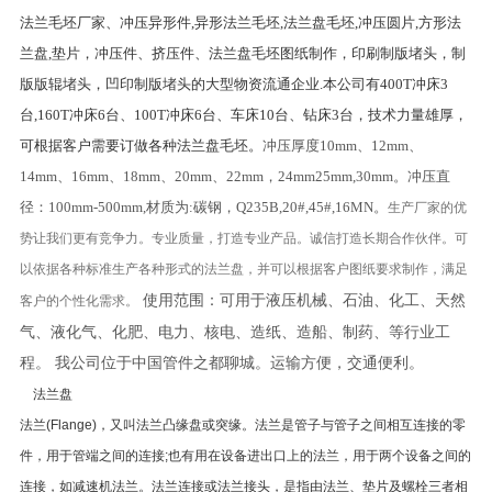
法兰毛坯厂家、冲压异形件,异形法兰毛坯,法兰盘毛坯,冲压圆片,方形法
兰盘,垫片，冲压件、挤压件、法兰盘毛坯图纸制作，印刷制版堵头，制
版版辊堵头，凹印制版堵头的大型物资流通企业.本公司有400T冲床3
台,160T冲床6台、100T冲床6台、车床10台、钻床3台，技术力量雄厚，
可根据客户需要订做各种法兰盘毛坯。
冲压厚度10mm、12mm、
14mm、16mm、18mm、20mm、22mm，24mm25mm,30mm。冲压直
径：100mm-500mm,材质为:碳钢，Q235B,20#,45#,16MN。
生产厂家的优
势让我们更有竞争力。专业质量，打造专业产品。诚信打造长期合作伙伴。可
以依据各种标准生产各种形式的法兰盘，并可以根据客户图纸要求制作，满足
使用范围：可用于液压机械、石油、化工、天然
客户的个性化需求。
气、液化气、化肥、电力、核电、造纸、造船、制药、等行业工
程。 我公司位于中国管件之都聊城。运输方便，交通便利。
法兰盘
法兰(Flange)，又叫法兰凸缘盘或突缘。法兰是管子与管子之间相互连接的零
件，用于管端之间的连接;也有用在设备进出口上的法兰，用于两个设备之间的
连接，如减速机法兰。法兰连接或法兰接头，是指由法兰、垫片及螺栓三者相