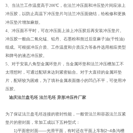
3、当法兰工作温度高于200℃，在法兰冲压面和冲压垫片间应涂上
冲压胶，以防止高温下冲压垫片与法兰冲压面烧结，给检修和更换
冲压垫片
增加麻烦。
4、冲压面不平时，可在冲压面上涂上冲压胶后再安装冲压垫片。
冲压胶一般由二氧化锰、铅丹、石墨粉和熬过后亚麻子油(干性油)
组成。可根据冲压介质、工作温度和介质压力等条件选用相应类型
和牌号的液态冲压胶。
5、对于安装八角型金属环垫片，当金属环垫和法兰冲压槽加工不
太理想时，可通过配研来达到紧密贴合。对于大直径的金属环垫
片，配研较为困难，为了填补金属表面微小的凹凸不平，可使用冲
压胶。
迪庆法兰盘毛坯 法兰毛坯 异形冲压件厂家
为了保证法兰盘毛坯连接的密封性能，一般管法兰和容器法兰压紧
垫片的密封面，常加工成以下五种型式：
1)平面密封面——光滑平面，有时还在平面上车制2~4条沟槽