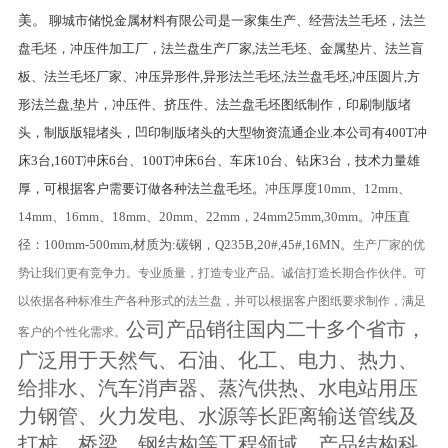
美。
聊城市储悦金属材料有限公司是一家集生产、经营法兰毛坯，法兰
盘毛坯，冲压件加工厂，法兰盘生产厂家,法兰毛坯、金属垫片、法兰盲
板、法兰毛坯厂家、冲压异形件,异形法兰毛坯,法兰盘毛坯,冲压圆片,方
形法兰盘,垫片，冲压件、挤压件、法兰盘毛坯图纸制作，印刷制版堵
头，制版版辊堵头，凹印制版堵头的大型物资流通企业.本公司有400T冲
床3台,160T冲床6台、100T冲床6台、车床10台、钻床3台，技术力量雄
厚，可根据客户需要订做各种法兰盘毛坯。
冲压厚度10mm、12mm、
14mm、16mm、18mm、20mm、22mm，24mm25mm,30mm。冲压直
径：100mm-500mm,材质为:碳钢，Q235B,20#,45#,16MN。
生产厂家的优
势让我们更有竞争力。专业质量，打造专业产品。诚信打造长期合作伙伴。可
以依据各种标准生产各种形式的法兰盘，并可以根据客户图纸要求制作，满足
公司产品销往国内二十多个省市，
客户的个性化需求。
广泛用于天然气、石油、化工、电力、热力、
给排水、汽车消声器、蒸汽供热、水电站用压
力钢管、火力发电、水源等长距离输送管线及
打桩、桥梁、钢结构等工程领域，产品结构科