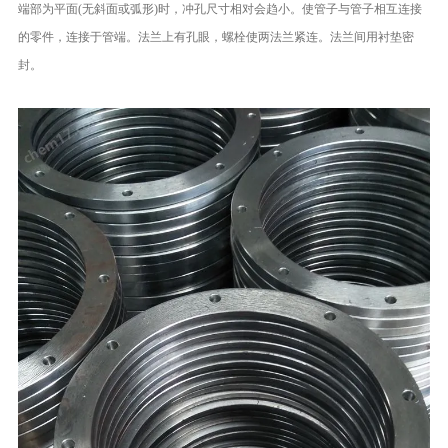
端部为平面(无斜面或弧形)时，冲孔尺寸相对会趋小。使管子与管子相互连接
的零件，连接于管端。法兰上有孔眼，螺栓使两法兰紧连。法兰间用衬垫密
封。