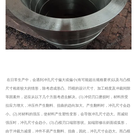
,聊城，本公司产品按国家标准投入生产，严把质量关，本厂凭借雄厚的技术实
力，良好的生
学的管理，和完务体系除承揽国内几十项大型工程的管件生产外
在日常生产中，会遇到冲孔尺寸偏大或偏小(有可能超出规格要求)以及与凸模
尺寸相差较大的情形，除考虑成形凸、凹模的设计尺寸、加工精度及冲裁间隙
等因素外，还应从以下几个方面考虑去解决。
(1).冲切刃口磨损时，材料所受
拉应力增大，冲压件产生翻料、扭曲的趋向加大。产生翻料时，冲孔尺寸会趋
小。
(2).对材料的强压，使材料产生塑性变形，会导致冲孔尺寸趋大。而减轻
强压时，冲孔尺寸会趋小。(3).凸模刃口端部形状。如端部修出斜面或弧形，
由于冲裁力减缓，冲件不易产生翻料、扭曲，因此，冲孔尺寸会趋大。而凸模