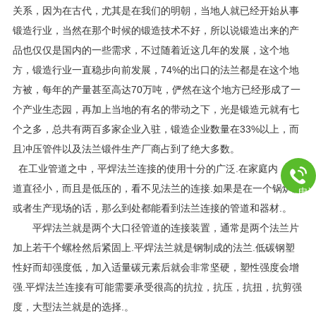
关系，因为在古代，尤其是在我们的明朝，当地人就已经开始从事
锻造行业，当然在那个时候的锻造技术不好，所以说锻造出来的产
品也仅仅是国内的一些需求，不过随着近这几年的发展，这个地
方，锻造行业一直稳步向前发展，74%的出口的法兰都是在这个地
方被，每年的产量甚至高达70万吨，俨然在这个地方已经形成了一
个产业生态园，再加上当地的有名的带动之下，光是锻造元就有七
个之多，总共有两百多家企业入驻，锻造企业数量在33%以上，而
且冲压管件以及法兰锻件生产厂商占到了绝大多数。
在工业管道之中，平焊法兰连接的使用十分的广泛.在家庭内，管
道直径小，而且是低压的，看不见法兰的连接.如果是在一个锅炉房
电
或者生产现场的话，那么到处都能看到法兰连接的管道和器材.。
平焊法兰就是两个大口径管道的连接装置，通常是两个法兰片
加上若干个螺栓然后紧固上.平焊法兰就是钢制成的法兰.低碳钢塑
性好而却强度低，加入适量碳元素后就会非常坚硬，塑性强度会增
强.平焊法兰连接有可能需要承受很高的抗拉，抗压，抗扭，抗剪强
度，大型法兰就是的选择.。