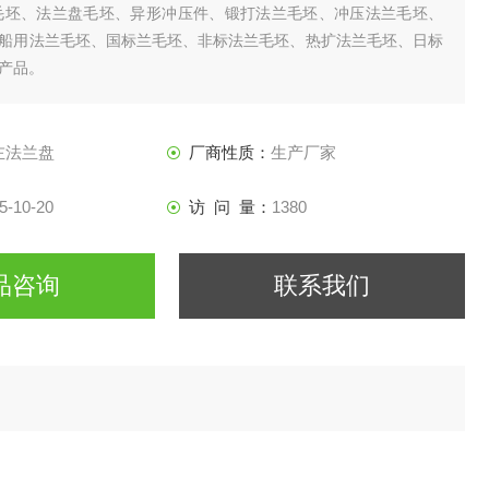
毛坯、法兰盘毛坯、异形冲压件、锻打法兰毛坯、冲压法兰毛坯、
船用法兰毛坯、国标兰毛坯、非标法兰毛坯、热扩法兰毛坯、日标
产品。
左法兰盘
厂商性质：
生产厂家
5-10-20
访 问 量：
1380
品咨询
联系我们