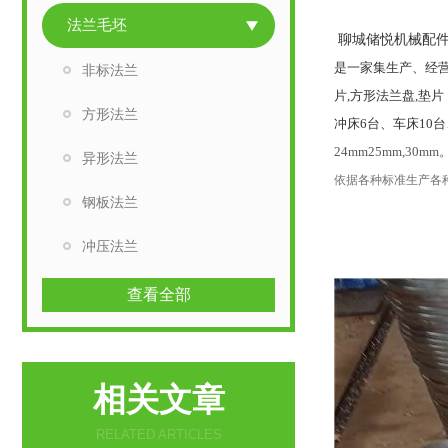
法兰毛坯
聊城储悦机械配
是一家集生产、经营
非标法兰
片,方形法兰盘,垫
方形法兰
冲床6台、车床10
24mm25mm,30mm
异形法兰
依据各种标准生产各
钢板法兰
冲压法兰
查看全部
相关文章
RELATED ARTICLES