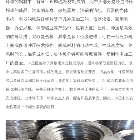
环球的钢材中，有50～60%是板材制成的，此中大部分是经过冲压
榨成的成品。汽车的车身、散热器片，汽锅的汽包、容器的壳体、
电机、电器的铁芯硅钢片等但凡冲压加工的。仪器仪表、家用电
器、办公呆板、保管器皿等产品中，也有大量冲压件。冲压是高效
的临蓐举措，采取复合模，异常是多工位级进模，可在一台压力机
上完成多道冲压技术操作，完成材料的自动生成。生成速度快，休
息时间长，临蓐成本低，集体每分钟可临蓐数百件，受到许多加工
厂的喜爱。
冲压配备除了厚板用水压机成形外，通常都采取凝滞压力机。以
今世高速多工位凝滞压力机为焦点，设置装备配置开卷、成品收集、保送等凝
滞以及模具库和快捷换模放置，并使用计算机法式管束，可组成高临蓐率高的
被动冲压临蓐线。在每分钟临蓐数十、数百件冲压件的状况下，在短暂功夫内
完成冲压、出件等工序，时常发生人身、配备和品质事变。因此，冲压中的安
全临蓐是一个颇为紧要的题目