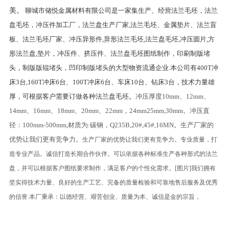
美。
聊城市储悦金属材料有限公司是一家集生产、经营法兰毛坯，法兰
盘毛坯，冲压件加工厂，法兰盘生产厂家,法兰毛坯、金属垫片、法兰盲
板、法兰毛坯厂家、冲压异形件,异形法兰毛坯,法兰盘毛坯,冲压圆片,方
形法兰盘,垫片，冲压件、挤压件、法兰盘毛坯图纸制作，印刷制版堵
头，制版版辊堵头，凹印制版堵头的大型物资流通企业.本公司有400T冲
床3台,160T冲床6台、100T冲床6台、车床10台、钻床3台，技术力量雄
厚，可根据客户需要订做各种法兰盘毛坯。
冲压厚度10mm、12mm、
14mm、16mm、18mm、20mm、22mm，24mm25mm,30mm。冲压直
径：100mm-500mm,材质为:碳钢，Q235B,20#,45#,16MN。生产厂家的
优势让我们更有竞争力。
生产厂家的优势让我们更有竞争力。专业质量，打
造专业产品。诚信打造长期合作伙伴。可以依据各种标准生产各种形式的法兰
盘，并可以根据客户图纸要求制作，满足客户的个性化需求。
[
图片
]
我们拥有
坚实得技术力量、良好的生产工艺、完备的质量检验和可靠地售后服务及优秀
的信誉
.
本厂秉承：以德经营、艰苦创业、质量为本、诚信是金的宗旨，