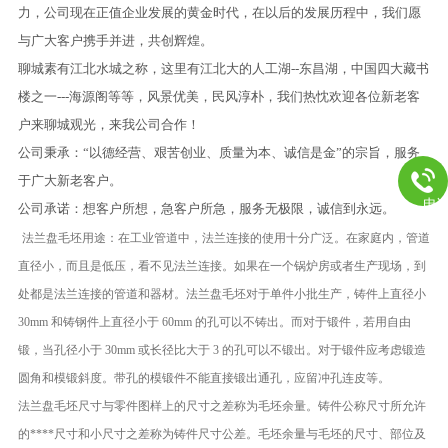
力，公司现在正值企业发展的黄金时代，在以后的发展历程中，我们愿
与广大客户携手并进，共创辉煌。
聊城素有江北水城之称，这里有江北大的人工湖--东昌湖，中国四大藏书
楼之一---海源阁等等，风景优美，民风淳朴，我们热忱欢迎各位新老客
户来聊城观光，来我公司合作！
公司秉承：“以德经营、艰苦创业、质量为本、诚信是金”的宗旨，服务
于广大新老客户。
电
公司承诺：想客户所想，急客户所急，服务无极限，诚信到永远。
法兰盘毛坯用途：在工业管道中，法兰连接的使用十分广泛。在家庭内，管道
直径小，而且是低压，看不见法兰连接。如果在一个锅炉房或者生产现场，到
处都是法兰连接的管道和器材。法兰盘毛坯对于单件小批生产，铸件上直径小
30mm 和铸钢件上直径小于 60mm 的孔可以不铸出。而对于锻件，若用自由
锻，当孔径小于 30mm 或长径比大于 3 的孔可以不锻出。对于锻件应考虑锻造
圆角和模锻斜度。带孔的模锻件不能直接锻出通孔，应留冲孔连皮等。
法兰盘毛坯尺寸与零件图样上的尺寸之差称为毛坯余量。铸件公称尺寸所允许
的****尺寸和小尺寸之差称为铸件尺寸公差。毛坯余量与毛坯的尺寸、部位及