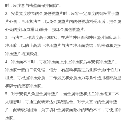
时，应注意与槽壁面保持间隙*。
2、安装宽度较窄的金属包覆垫片时，应将一定厚度的钢板置于垫
片外侧，再压紧法兰，以免金属垫片内的包覆填料受压后，把金属
外壳的接口(或搭口)胀开，损坏金属包覆垫片。
3、当法兰工作温度高于200℃，在法兰冲压面和冲压垫片间应涂上
冲压胶，以防止高温下冲压垫片与法兰冲压面烧结，给检修和更换
冲压垫片
增加麻烦。
4、冲压面不平时，可在冲压面上涂上冲压胶后再安装冲压垫片。
冲压胶一般由二氧化锰、铅丹、石墨粉和熬过后亚麻子油(干性油)
组成。可根据冲压介质、工作温度和介质压力等条件选用相应类型
和牌号的液态冲压胶。
5、对于安装八角型金属环垫片，当金属环垫和法兰冲压槽加工不
太理想时，可通过配研来达到紧密贴合。对于大直径的金属环垫
片，配研较为困难，为了填补金属表面微小的凹凸不平，可使用冲
压胶。