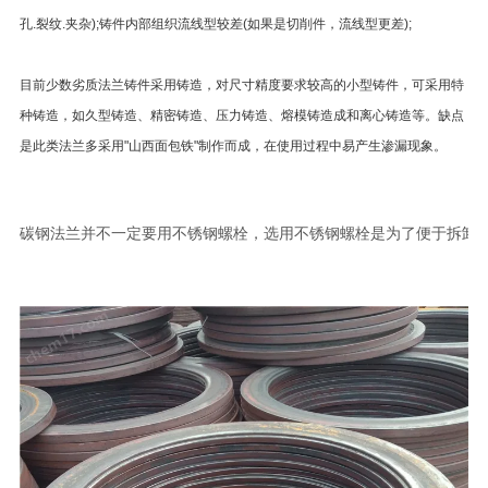
孔.裂纹.夹杂);铸件内部组织流线型较差(如果是切削件，流线型更差);
目前少数劣质法兰铸件采用铸造，对尺寸精度要求较高的小型铸件，可采用特
种铸造，如久型铸造、精密铸造、压力铸造、熔模铸造成和离心铸造等。缺点
是此类法兰多采用"山西面包铁"制作而成，在使用过程中易产生渗漏现象。
碳钢法兰并不一定要用不锈钢螺栓，选用不锈钢螺栓是为了便于拆卸(