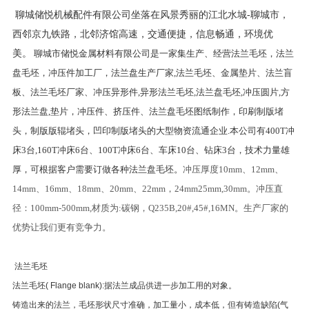
聊城储悦机械配件有限公司坐落在风景秀丽的江北水城
-
聊城市，
西邻京九铁路，北邻济馆高速，交通便捷，信息畅通，环境优
美。
聊城市储悦金属材料有限公司是一家集生产、经营法兰毛坯，法兰
盘毛坯，冲压件加工厂，法兰盘生产厂家,法兰毛坯、金属垫片、法兰盲
板、法兰毛坯厂家、冲压异形件,异形法兰毛坯,法兰盘毛坯,冲压圆片,方
形法兰盘,垫片，冲压件、挤压件、法兰盘毛坯图纸制作，印刷制版堵
头，制版版辊堵头，凹印制版堵头的大型物资流通企业.本公司有400T冲
床3台,160T冲床6台、100T冲床6台、车床10台、钻床3台，技术力量雄
厚，可根据客户需要订做各种法兰盘毛坯。
冲压厚度10mm、12mm、
14mm、16mm、18mm、20mm、22mm，24mm25mm,30mm。冲压直
径：100mm-500mm,材质为:碳钢，Q235B,20#,45#,16MN。生产厂家的
优势让我们更有竞争力。
法兰毛坯
法兰毛坯( Flange blank):据法兰成品供进一步加工用的对象。
铸造出来的法兰，毛坯形状尺寸准确，加工量小，成本低，但有铸造缺陷(气