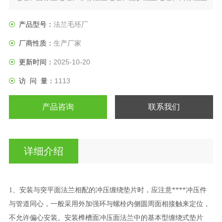
盘、垫圈等产品。
产品型号：
法兰毛坯厂
厂商性质：
生产厂家
更新时间：
2025-10-20
访 问 量：
1113
产品咨询
联系我们
详细介绍
1、安装与突平面法兰相配的冲压缠绕垫片时，应注意****冲压件
与管道同心，一般采用外加强环与螺栓内侧圆周面相接触来定位，
不允许偏心安装。安装榫槽面冲压面法兰中的基本型缠绕式垫片