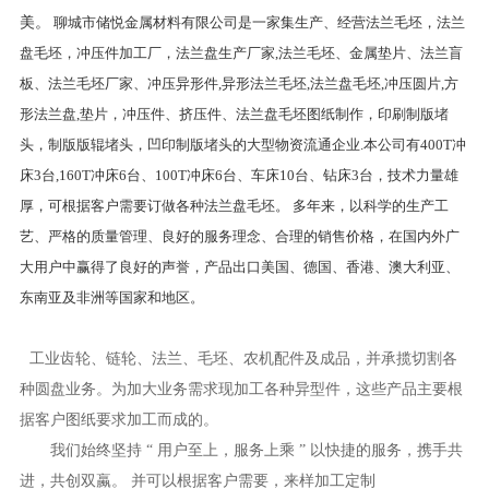
美。
聊城市储悦金属材料有限公司是一家集生产、经营法兰毛坯，法兰
盘毛坯，冲压件加工厂，法兰盘生产厂家,法兰毛坯、金属垫片、法兰盲
板、法兰毛坯厂家、冲压异形件,异形法兰毛坯,法兰盘毛坯,冲压圆片,方
形法兰盘,垫片，冲压件、挤压件、法兰盘毛坯图纸制作，印刷制版堵
头，制版版辊堵头，凹印制版堵头的大型物资流通企业.本公司有400T冲
床3台,160T冲床6台、100T冲床6台、车床10台、钻床3台，技术力量雄
厚，可根据客户需要订做各种法兰盘毛坯。 多年来，以科学的生产工
艺、严格的质量管理、良好的服务理念、合理的销售价格，在国内外广
大用户中赢得了良好的声誉，产品出口美国、德国、香港、澳大利亚、
东南亚及非洲等国家和地区。
工业齿轮、链轮、法兰、毛坯、农机配件及成品，并承揽切割各
种圆盘业务。为加大业务需求现加工各种异型件，这些产品主要根
据客户图纸要求加工而成的。
我们始终坚持 “ 用户至上，服务上乘 ” 以快捷的服务，携手共
进，共创双蠃。 并可以根据客户需要，来样加工定制