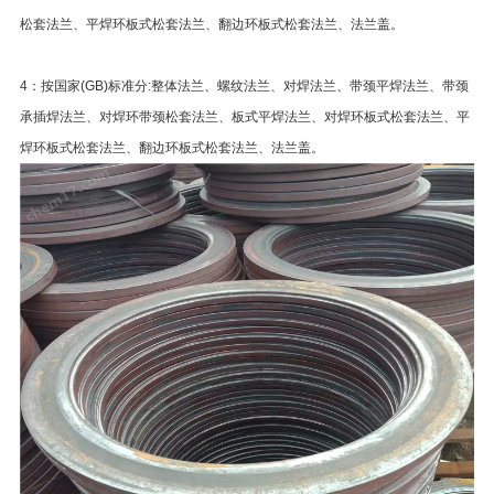
松套法兰、平焊环板式松套法兰、翻边环板式松套法兰、法兰盖。
4：按国家(GB)标准分:整体法兰、螺纹法兰、对焊法兰、带颈平焊法兰、带颈
承插焊法兰、对焊环带颈松套法兰、板式平焊法兰、对焊环板式松套法兰、平
焊环板式松套法兰、翻边环板式松套法兰、法兰盖。