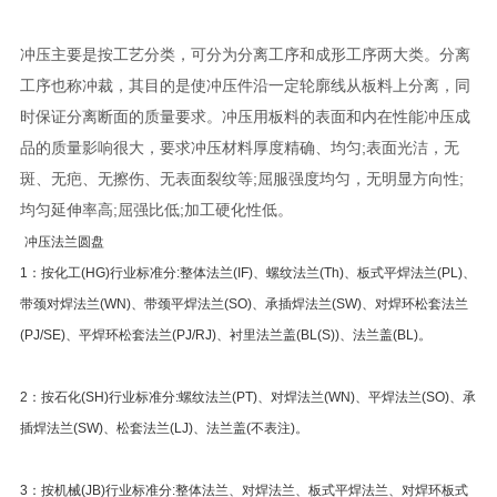
冲压主要是按工艺分类，可分为分离工序和成形工序两大类。分离
工序也称冲裁，其目的是使冲压件沿一定轮廓线从板料上分离，同
时保证分离断面的质量要求。冲压用板料的表面和内在性能冲压成
品的质量影响很大，要求冲压材料厚度精确、均匀;表面光洁，无
斑、无疤、无擦伤、无表面裂纹等;屈服强度均匀，无明显方向性;
均匀延伸率高;屈强比低;加工硬化性低。
冲压法兰圆盘
1：按化工(HG)行业标准分:整体法兰(IF)、螺纹法兰(Th)、板式平焊法兰(PL)、
带颈对焊法兰(WN)、带颈平焊法兰(SO)、承插焊法兰(SW)、对焊环松套法兰
(PJ/SE)、平焊环松套法兰(PJ/RJ)、衬里法兰盖(BL(S))、法兰盖(BL)。
2：按石化(SH)行业标准分:螺纹法兰(PT)、对焊法兰(WN)、平焊法兰(SO)、承
插焊法兰(SW)、松套法兰(LJ)、法兰盖(不表注)。
3：按机械(JB)行业标准分:整体法兰、对焊法兰、板式平焊法兰、对焊环板式