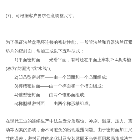
(7)、可根据客户要求任意调整尺寸。
为了保证法兰盘毛坯连接的密封性能，一般管法兰和容器法兰压紧
垫片的密封面，常加工成以下五种型式：
1)平面密封面——光滑平面，有时还在平面上车制2~4条沟槽
(称为“防漏沟”或“水线”);
2)凹凸型密封面——由一个凹面和一个凸面组成;
3)榫槽密封面——由一个榫面和一个槽面组成;
4)锥型密封面——由两个锥形面组成;
5)梯型槽密封面——由两个梯形槽组成。
在现代工业的连续生产中法兰受介质腐蚀、冲刷、温度、压力、震
动等因素的影响，会不可避免的出现泄露问题。由于密封面加工尺
寸的误差，密封元件的老化以及安装紧固不当等原因极易造成法兰