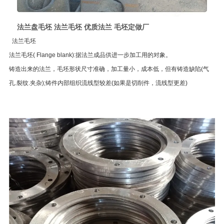
法兰盘毛坯 法兰毛坯 优质法兰 毛坯定做厂
法兰毛坯
法兰毛坯( Flange blank):据法兰成品供进一步加工用的对象。
铸造出来的法兰，毛坯形状尺寸准确，加工量小，成本低，但有铸造缺陷(气
孔.裂纹.夹杂);铸件内部组织流线型较差(如果是切削件，流线型更差)