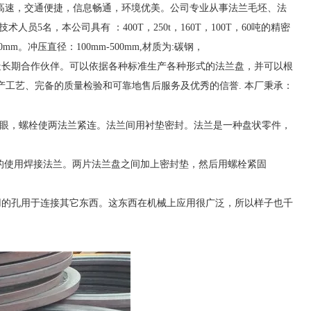
高速，交通便捷，信息畅通，环境优美。公司专业从事法兰毛坯、法
技术人员
5
名，本公司具有
：
400T
，
250t
，
160T
，
100T
，
60
吨的精密
30mm
。冲压直径：
100mm-500mm,
材质为
:
碳钢，
造长期合作伙伴。可以依据各种标准生产各种形式的法兰盘，并可以根
产工艺、完备的质量检验和可靠地售后服务及优秀的信誉
.
本厂秉承：
孔眼，螺栓使两法兰紧连。法兰间用衬垫密封。法兰是一种盘状零件，
的使用焊接法兰。两片法兰盘之间加上密封垫，然后用螺栓紧固
用的孔用于连接其它东西。这东西在机械上应用很广泛，所以样子也千