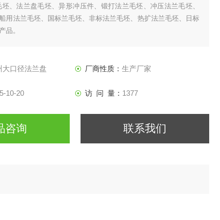
毛坯、法兰盘毛坯、异形冲压件、锻打法兰毛坯、冲压法兰毛坯、
船用法兰毛坯、国标兰毛坯、非标法兰毛坯、热扩法兰毛坯、日标
产品。
州大口径法兰盘
厂商性质：
生产厂家
5-10-20
访 问 量：
1377
品咨询
联系我们