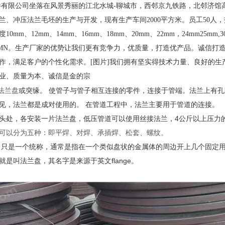
件有限公司坐落在风景秀丽的江北水城
-
聊城市，西邻京九铁路，北邻济馆
兰、冲压法兰毛坯的生产与开发，现有生产车间
2000
平方米。员工
50
人，
度
10mm
、
12mm
、
14mm
、
16mm
、
18mm
、
20mm
、
22mm
，
24mm25mm,
6MN
。生产厂家的优势让我们更有竞争力，优质量，打造优产品。诚信打
作，满足客户的个性化需求。
[
图片
]
我们拥有坚实得技术力量、良好的生
业、质量为本、诚信是金的宗
法兰盘
或突缘。 使管子与管子相互连接的零件，连接于管端。法兰上有
见，法兰都是成对使用的。 在管道工程中，法兰主要用于管道的连接。
头处，各安装一片法兰盘，低压管道可以使用丝接法兰，4公斤以上压力
可以分为五种：即平焊、对焊、承插焊、松套、螺纹。
，只是一个统称，通常是指在一个类似盘状的金属体的周边开上几个固定
是叫法兰盘，其名字是来源于英文flange。