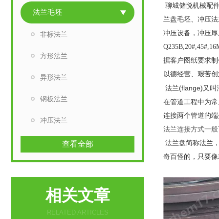
聊城储悦机械配
法兰毛坯
兰盘毛坯、冲压法
冲压设备，冲压厚
非标法兰
Q235B,20#,45#,1
方形法兰
据客户图纸要求制
以德经营、艰苦创
异形法兰
法兰(flange)又叫
钢板法兰
在管道工程中为常
连接两个管道的端
冲压法兰
法兰连接方式一般
法兰
盘简称法兰
查看全部
奇百怪的，只要像就
相关文章
RELATED ARTICLES