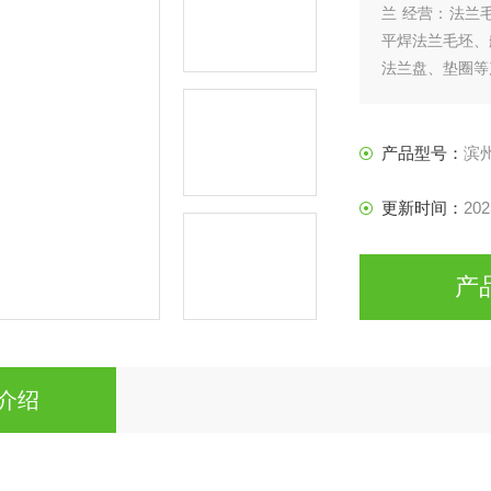
兰 经营：法兰
平焊法兰毛坯、
法兰盘、垫圈等
产品型号：
滨
更新时间：
202
产
介绍