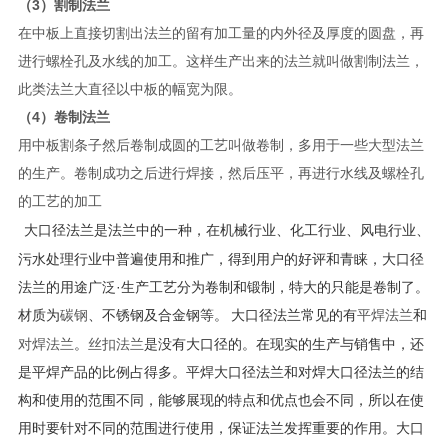
（3）割制法兰
在中板上直接切割出法兰的留有加工量的内外径及厚度的圆盘，再
进行螺栓孔及水线的加工。这样生产出来的法兰就叫做割制法兰，
此类法兰大直径以中板的幅宽为限。
（4）卷制法兰
用中板割条子然后卷制成圆的工艺叫做卷制，多用于一些大型法兰
的生产。卷制成功之后进行焊接，然后压平，再进行水线及螺栓孔
的工艺的加工
大口径法兰是法兰中的一种，在机械行业、化工行业、风电行业、
污水处理行业中普遍使用和推广，得到用户的好评和青睐，大口径
法兰的用途广泛·生产工艺分为卷制和锻制，特大的只能是卷制了。
材质为
碳钢
、不锈钢及合金钢等。
大口径法兰常见的有
平焊法兰
和
对焊法兰
。
丝扣法兰
是没有大口径的。在现实的生产与销售中，还
是平焊产品的比例占得多。平焊大口径法兰和对焊大口径法兰的结
构和使用的范围不同，能够展现的特点和优点也会不同，所以在使
用时要针对不同的范围进行使用，保证法兰发挥重要的作用。大口