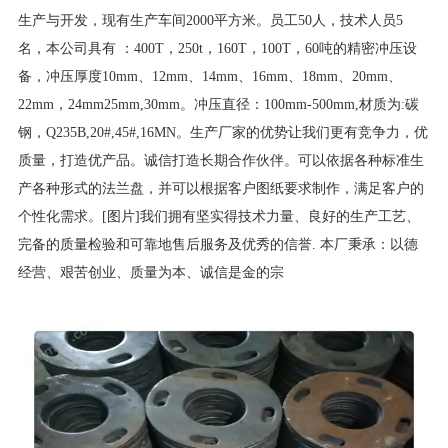
生产与开发，现有生产车间
2000
平方米。员工
50
人，技术人员
5
名，本公司具有
：
400T
，
250t
，
160T
，
100T
，
60
吨的精密冲压设
备，冲压厚度
10mm
、
12mm
、
14mm
、
16mm
、
18mm
、
20mm
、
22mm
，
24mm25mm,30mm
。冲压直径：
100mm-500mm,
材质为
:
碳
钢，
Q235B,20#,45#,16MN
。生产厂家的优势让我们更有竞争力，优
质量，打造优产品。诚信打造长期合作伙伴。可以依据各种标准生
产各种形式的法兰盘，并可以根据客户图纸要求制作，满足客户的
个性化需求。
[
图片
]
我们拥有坚实得技术力量、良好的生产工艺、
完备的质量检验和可靠地售后服务及优秀的信誉
.
本厂秉承：以德
经营、艰苦创业、质量为本、诚信是金的宗