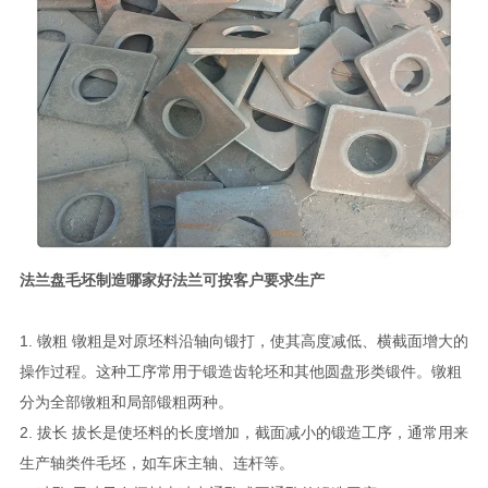
法兰盘毛坯制造哪家好法兰可按客户要求生产
1. 镦粗 镦粗是对原坯料沿轴向锻打，使其高度减低、横截面增大的
操作过程。这种工序常用于锻造齿轮坯和其他圆盘形类锻件。镦粗
分为全部镦粗和局部锻粗两种。
2. 拔长 拔长是使坯料的长度增加，截面减小的锻造工序，通常用来
生产轴类件毛坯，如车床主轴、连杆等。