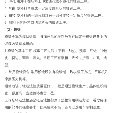
3. 冲孔 用冲子在坯料上冲出通孔或不通孔的锻造工序。
4. 弯曲 使坯料弯曲成一定角度或形状的锻造工序。
5. 扭转 使坯料的一部分相对另一部分旋转一定角度的锻造工序。
6. 切割 分割坯料或切除料头的锻造工序。
（2）模锻
模锻全称为模型锻造，将加热后的坯料放置在固定于模锻设备上的
锻模内锻造成形的。
1.模锻的基本工序 模锻工艺过程：下料、加热、预锻、终锻、冲连
皮、切边、调质、喷丸。常用工艺有镦粗、拔长，折弯、冲孔、成
型。
2. 常用模锻设备 常用模锻设备有模锻锤、热模锻压力机、平锻机和
摩擦压力机等。
通俗地讲，锻造法兰质量更好，一般是通过模锻生产，晶体组织细
密，强度高，当然价格也贵一些。
无论是铸造法兰还是锻造法兰都属于法兰常用制造方法，看需要使
用的部件的强度要求，如果要求不高，还可以选用车削制法兰。