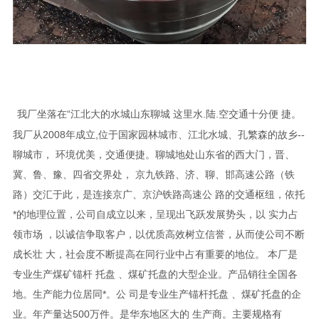
,聊城，本公司产品按国家标准投入生产，严把质量关，本厂凭借雄厚的技术
实力，良好的生
学的管理，和完售务体系除承揽国内几十项大型工程的管件生
产外，产品还远销到北美、
等20多个国家和地区，
我厂坐落在“江北大的水城山东聊城 这里水.陆.空交通十分便 捷。
我厂从2008年成立,位于国家园林城市、江北水城、孔繁森的故乡--
聊城市， 环境优美，交通便捷。聊城地处山东省的西大门，晋、
冀、鲁、豫、四省交界处， 京九铁路、济、聊、邯高速公路（铁
路）交汇于此，是连接京广、京沪铁路高速公 路的交通枢纽，依托
*的地理位置，公司自成立以来，呈现出飞跃发展势头，以 实力占
领市场 ，以诚信争取客户，以优质高效树立信誉，从而使公司不断
成长壮 大，社会度不断提高在同行业中占有重要的地位。 本厂是
专业生产煤矿锚杆 托盘 、煤矿托盘的大型企业。产品销往全国各
地。生产能力位居同*。公 司是专业生产锚杆托盘 、煤矿托盘的企
业。年产量达500万件。是华东地区大的 生产商。主要规格有