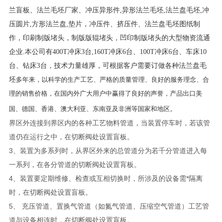
兰盲板、法兰毛坯厂家、冲压异形件,异形法兰毛坯,法兰盘毛坯,冲
压圆片,方形法兰盘,垫片，冲压件、挤压件、法兰盘毛坯图纸制
作，印刷制版堵头，制版版辊堵头，凹印制版堵头的大型物资流通
企业.本公司有400T冲床3台,160T冲床6台、100T冲床6台、车床10
台、钻床3台，技术力量雄厚，可根据客户需要订做各种法兰盘毛
坯
多年来，以科学的生产工艺、严格的质量管理、良好的服务理念、合
理的销售价格，在国内外广大用户中赢得了良好的声誉，产品出口美
国、德国、香港、澳大利亚、东南亚及非洲等国家和地区。
界区外连接到界区内的各种工艺物料管道，当装置停车时，若该管
道仍在运行之中，在切断阀处设置盲板。
3、装置为多系列时，从界区外来的总管道分为若千分管道进入每
一系列，在各分管道的切断阀处设置肓板。
4、装置要定期维修、检查或互相切换时，所涉及的设备需*隔离
时，在切断阀处设置盲板。
5、 充压管道、置换气管道（如氮气管道、压缩空气管道）工艺管
道与设备相连时，在切断阀处设置肓板。