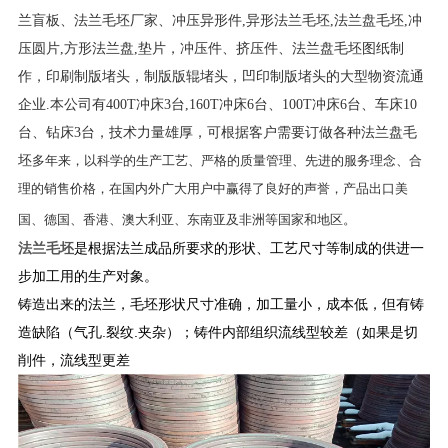
兰盲板、法兰毛坯厂家、冲压异形件,异形法兰毛坯,法兰盘毛坯,冲
压圆片,方形法兰盘,垫片，冲压件、挤压件、法兰盘毛坯图纸制
作，印刷制版堵头，制版版辊堵头，凹印制版堵头的大型物资流通
企业.本公司有400T冲床3台,160T冲床6台、100T冲床6台、车床10
台、钻床3台，技术力量雄厚，可根据客户需要订做各种法兰盘毛
坯
多年来，以科学的生产工艺、严格的质量管理、先进的服务理念、合
理的销售价格，在国内外广大用户中赢得了良好的声誉，产品出口美
国、德国、香港、澳大利亚、东南亚及非洲等国家和地区。
法兰毛坯
是根据法兰成品所要求的形状、工艺尺寸等制成的供进一
步加工用的生产对象。
铸造出来的法兰，毛坯形状尺寸准确，加工量小，成本低，但有铸
造缺陷（气孔.裂纹.夹杂）；铸件内部组织流线型较差（如果是切
削件，流线型更差