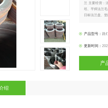
兰 主要经营：
坯、平焊法兰毛
日标法兰盘、垫
产品型号：
路
更新时间：
202
产
介绍