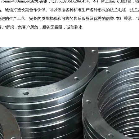
：75mm-480mm,材质为:碳钢，Q235,Q235B,20#,45#。本厂新上热
品。诚信打造长期合作伙伴。可以依据各种标准生产各种形式的法兰毛坯，法兰
进的生产工艺、完备的质量检验和可靠的售后服务及优秀的信誉. 本厂秉承：
客户所想，急客户所急，服务无极限，诚信到永