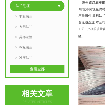
惠州路灯底座钢
法兰毛坯
聊城市储悦金属
压异形件,异形法
非标法兰
资流通企业.本公司
方形法兰
工艺、严格的质量
区。
异形法兰
钢板法兰
冲压法兰
查看全部
相关文章
RELATED ARTICLES