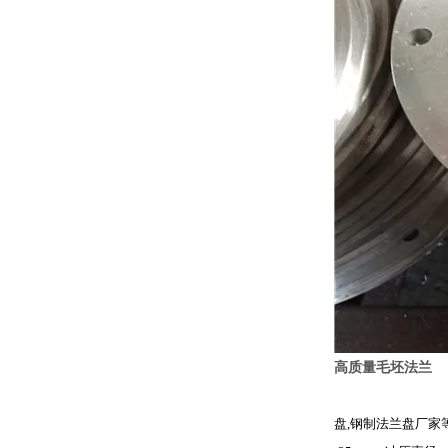
高质量毛坯法兰
山东储悦
盘,钢制法兰盘厂家等