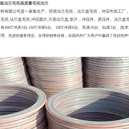
板法兰毛坯高质量毛坯法兰
材料有限公司是一家集生产、经营法兰毛坯，法兰盘毛坯，冲压件加工厂，
兰毛坯,法兰盘毛坯,冲压圆片,方形法兰盘,垫片，冲压件、挤压件、法兰
有400T冲床3台,160T冲床6台、100T冲床6台、车床10台、钻床3
管理、先进的服务理念、合理的销售价格，在国内外广大用户中赢得了良好的声