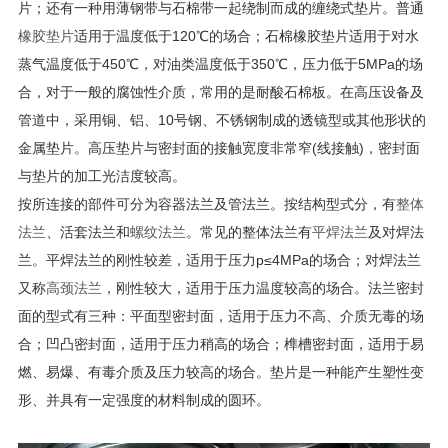
片；还有一种用薄钢带与石棉带一起绕制而成的缠绕式垫片。普通
橡胶垫片
适用于温度低于120℃的场合；石棉橡胶垫片适用于对水
蒸气温度低于450℃，对油类温度低于350℃，压力低于5MPa的场
合，对于一般的腐蚀性介质，常用的是耐酸石棉板。在高压设备及
管道中，采用铜、铝、10号钢、不锈钢制成的透镜型或其他形状的
金属垫片。高压垫片与密封面的接触宽度非常窄(线接触)，密封面
与垫片的加工光洁度较高。
按所连接的部件可分为容器法兰及管法兰。按结构型式分，有
整体
法兰
、活套法兰和
螺纹法兰
。常见的整体法兰有
平焊法兰
及对焊法
兰。平焊法兰的刚性较差，适用于压力p≤4MPa的场合；对焊法兰
又称
高颈法兰
，刚性较大，适用于压力温度较高的场合。法兰密封
面的型式有三种：平面型密封面，适用于压力不高、介质无毒的场
合；凹凸密封面，适用于压力稍高的场合；榫槽密封面，适用于易
燃、易爆、有毒介质及压力较高的场合。垫片是一种能产生塑性变
形、并具有一定强度的材料制成的圆环。