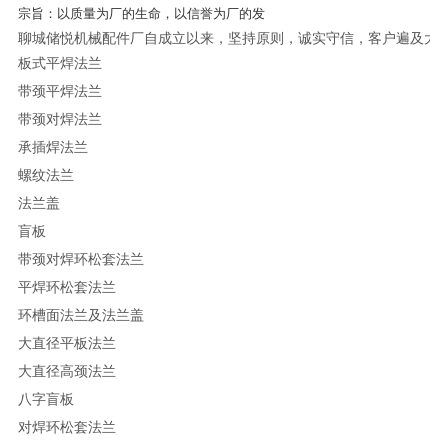
宗旨：以质量为厂的生命，以信誉为厂的发
聊城储悦机械配件厂自成立以来，坚持原则，诚实守信，客户遍及大
板式平焊法兰
带颈平焊法兰
带颈对焊法兰
承插焊法兰
螺纹法兰
法兰盖
盲板
带颈对焊环松套法兰
平焊环松套法兰
环槽面法兰及法兰盖
大直径平板法兰
大直径高颈法兰
八字盲板
对焊环松套法兰