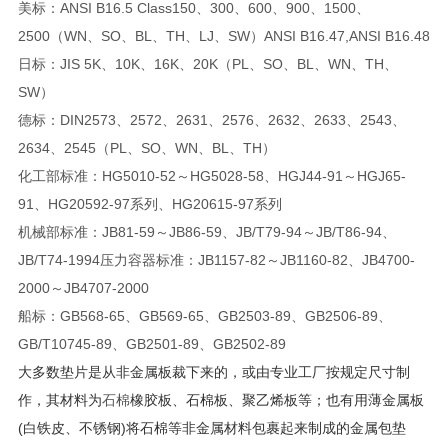
美标：ANSI B16.5 Class150、300、600、900、1500、
2500（WN、SO、BL、TH、LJ、SW）ANSI B16.47,ANSI B16.48
日标：JIS 5K、10K、16K、20K（PL、SO、BL、WN、TH、
SW）
德标：DIN2573、2572、2631、2576、2632、2633、2543、
2634、2545（PL、SO、WN、BL、TH）
化工部标准：HG5010-52～HG5028-58、HGJ44-91～HGJ65-
91、HG20592-97系列、HG20615-97系列
机械部标准：JB81-59～JB86-59、JB/T79-94～JB/T86-94、
JB/T74-1994压力容器标准：JB1157-82～JB1160-82、JB4700-
2000～JB4707-2000
船标：GB568-65、GB569-65、GB2503-89、GB2506-89、
GB/T10745-89、GB2501-89、GB2502-89
大多数垫片是从非金属板裁下来的，或由专业工厂按规定尺寸制
作，其材料为
石棉
橡胶板、石棉板、聚乙烯板等；也有用薄金属板
(白铁皮、不锈钢)将石棉等非金属材料包裹起来制成的金属包垫