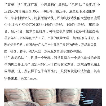
兰盲板、法兰毛坯厂家、冲压异形件,异形法兰毛坯,法兰盘毛坯,冲
压圆片,方形法兰盘,垫片，冲压件、挤压件、法兰盘毛坯图纸制
作，印刷制版堵头，制版版辊堵头，凹印制版堵头的大型物资流通
企业.本公司有400T冲床3台,160T冲床6台、100T冲床6台、车床10
台、钻床3台，技术力量雄厚，可根据客户需要订做各种法兰盘毛
坯
多年来，以科学的生产工艺、严格的质量管理、良好的服务理念、合
理的销售价格，在国内外广大用户中赢得了良好的声誉，产品出口美
国、德国、香港、澳大利亚、东南亚及非洲等国家和地区。
法兰盘简称法兰，只是一个统称，通常是指在一个类似盘状的金属
体的周边开上几个固定用的孔用于连接其它东西。这东西在机械上
应用很广泛，所以样子也千奇百怪的，只要像就是叫法兰盘，其名
字是来源于英文flange。