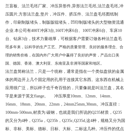
兰盲板、法兰毛坯厂家、冲压异形件,异形法兰毛坯,法兰盘毛坯,冲
压圆片,方形法兰盘,垫片，冲压件、挤压件、法兰盘毛坯图纸制
作，印刷制版堵头，制版版辊堵头，凹印制版堵头的大型物资流通
企业.本公司有400T冲床3台,160T冲床6台、100T冲床6台、车床10
台、钻床3台，技术力量雄厚，可根据客户需要订做各种法兰盘毛
坯
多年来，以科学的生产工艺、严格的质量管理、良好的服务理念、合
理的销售价格，在国内外广大用户中赢得了良好的声誉，产品出口美
国、德国、香港、澳大利亚、东南亚及非洲等国家和地区。
法兰盘简称法兰，只是一个统称，通常是指在一个类似盘状的金属
体的周边开上几个固定用的孔用于连接其它东西。这东西在机械上
应用很广泛，所以样子也千奇百怪的，只要像就是叫法兰盘，其名
字是来源于英文flange。 冲压厚度10mm、12mm、14mm、
16mm、18mm、20mm、22mm，24mm25mm,30mm。冲压直径：
100mm-500mm,材质为:碳钢，也就是我们所说的Q235材质，Q235
的又分为4种，Q235a，Q235b，Q235c,Q235d,这4种，规格又分为国
标、非标、美标、德标、日标、大标、二标这几种。冲压件的优点