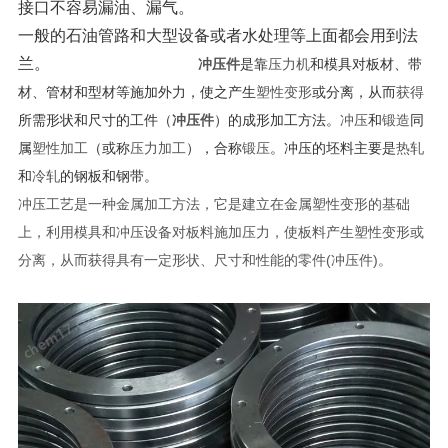
接口不容易漏油、漏气。
一般的石油管路和大型设备或者水处理等上面都会用到法
兰。
冲压件
是靠
压力机
和模具对板材、带
材、管材和型材等施加外力，使之产生
塑性变形
或分离，从而
获得
所需形状和尺寸的工件（
冲压件
）的成形加工方法。
冲压
和
锻造
同
属
塑性加工
（或称
压力加工
），合称
锻压
。冲压的坯料主要是
热轧
和
冷轧
的钢板和钢带。
冲压工艺是一种金属加工方法，它是建立在金属塑性变形的基础
上，利用模具和冲压设备对板料施加压力，使板料产生塑性变形或
分离，从而获得具有一定形状、尺寸和性能的零件(冲压件)。