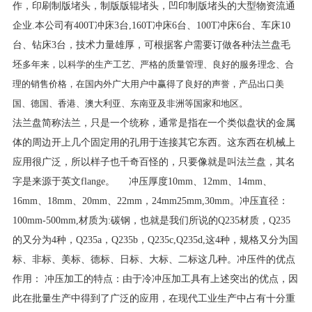
作，印刷制版堵头，制版版辊堵头，凹印制版堵头的大型物资流通
企业.本公司有400T冲床3台,160T冲床6台、100T冲床6台、车床10
台、钻床3台，技术力量雄厚，可根据客户需要订做各种法兰盘毛
坯
多年来，以科学的生产工艺、严格的质量管理、良好的服务理念、合
理的销售价格，在国内外广大用户中赢得了良好的声誉，产品出口美
国、德国、香港、澳大利亚、东南亚及非洲等国家和地区。
法兰盘简称法兰，只是一个统称，通常是指在一个类似盘状的金属
体的周边开上几个固定用的孔用于连接其它东西。这东西在机械上
应用很广泛，所以样子也千奇百怪的，只要像就是叫法兰盘，其名
字是来源于英文flange。 冲压厚度10mm、12mm、14mm、
16mm、18mm、20mm、22mm，24mm25mm,30mm。冲压直径：
100mm-500mm,材质为:碳钢，也就是我们所说的Q235材质，Q235
的又分为4种，Q235a，Q235b，Q235c,Q235d,这4种，规格又分为国
标、非标、美标、德标、日标、大标、二标这几种。冲压件的优点
作用： 冲压加工的特点：由于冷冲压加工具有上述突出的优点，因
此在批量生产中得到了广泛的应用，在现代工业生产中占有十分重