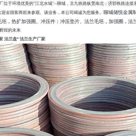
厂位于环境优美的"江北水城"--聊城，京九铁路纵贯南北；济邯铁路连
聊城储悦金属
欢迎全国客商前来参观、谈业务，本公司竭诚为您服务。
毛坯，热扩加强圈。冲压件：冲压垫片、法兰毛坯，加强圈，法兰
辉煌的未来
家 法兰盘* 法兰生产厂家