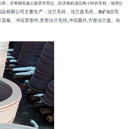
接东西；济青聊高速公路穿市而过，距济南机场仅两小时的车程，地理位
制品有限公司主要生产：法兰毛坯，法兰盘毛坯，
毛
热扩法兰
盲板、冲压异形件,异形法兰毛坯,冲压圆片,方形法兰盘。
我