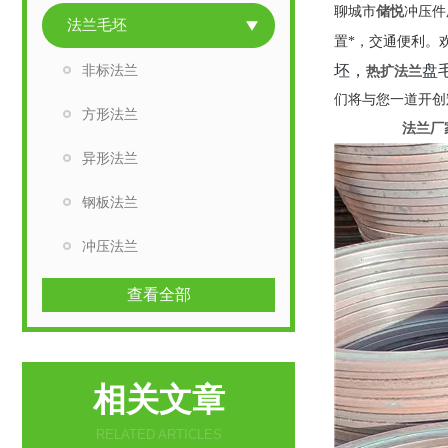
储悦
聊城市
冲压件
法兰毛坯
置*，交通便利。
坯，
盘
非标法兰
热扩法兰
们将与您一道开创
方形法兰
法兰厂
异形法兰
钢板法兰
冲压法兰
查看全部
相关文章
RELATED ARTICLES