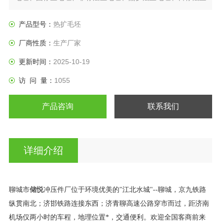
盘、垫圈等产品。
产品型号：
热扩毛坯
厂商性质：
生产厂家
更新时间：
2025-10-19
访 问 量：
1055
产品咨询
联系我们
详细介绍
储悦
聊城市
冲压件厂位于环境优美的"江北水城"--聊城，京九铁路
纵贯南北；济邯铁路连接东西；济青聊高速公路穿市而过，距济南
机场仅两小时的车程，地理位置*，交通便利。欢迎全国客商前来