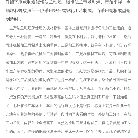
件留下来就制造碳钢法兰毛坯。碳钢法兰带颈对焊、带颈平焊、承
插焊和螺纹法兰一般采用锻件或锻轧工艺制成。当采用钢板或型钢
制造时，
生产法兰毛坯所使用的板材原料，基本上都是用来进行切削加工使用的。通
常分为三种情况。一是加工冲压件，就是在下料后，就可进行冲压加工，然后
再经机械加工而制造出来的零件。二是加工焊接件，就是在下料后，可进行焊
接操作，然后再经机械加工为得到的零件。三是在板材下料后，可直接利用机
械加工方式，通常所用的板材属于中厚型板材，这一种法兰毛坯原料可直接用
来生产各种板型的零件。大型法兰的毛坯，此处说的是卷制的产品，其实不但
是卷制的产品就是说锻制的产品也是一样的。毛坯不好看，整个的外面全是一
些氧化的皮子。卷制的产品就是说还有焊口，从直观上一看产品也不圆。仔细
一想这样的产品能加工成外观漂亮的法兰吗？但是真正到工厂看一下就知道
了。毛坯在卡在车床上。车床的运行速度也不是很快。感觉上就是一圈儿一圈
儿地在削着法兰的外侧，不过过一段时间再去看的时候，外侧加工好了，在加
工内径呢，内径外径全锃亮了，当然这个时间尺寸也够了。再之后就是加工法
兰的两面了。慢慢的把氧化皮子全用车床一刀一刀的削了去，出现了光洁的金