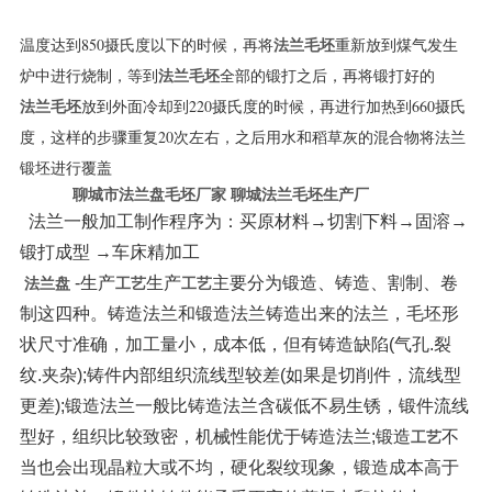
温度达到850摄氏度以下的时候，再将
重新放到煤气发生
法兰毛坯
炉中进行烧制，等到
全部的锻打之后，再将锻打好的
法兰毛坯
放到外面冷却到220摄氏度的时候，再进行加热到660摄氏
法兰毛坯
度，这样的步骤重复20次左右，之后用水和稻草灰的混合物将法兰
锻坯进行覆盖
聊城市法兰盘毛坯厂家 聊城法兰毛坯生产厂
法兰一般加工制作程序为：买原材料→切割下料→固溶→
锻打成型 →车床精加工
-生产
生产
主要分为锻造、铸造、割制、卷
法兰盘
工艺
工艺
制这四种。
铸造法兰和锻造法兰
铸造出来的法兰，毛坯形
状尺寸准确，加工量小，成本低，但有铸造缺陷(气孔.裂
纹.夹杂);铸件内部组织流线型较差(如果是切削件，流线型
更差);
锻造法兰一般比铸造法兰含碳低不易生锈，锻件流线
型好，组织比较致密，机械性能优于铸造法兰;
锻造
不
工艺
当也会出现晶粒大或不均，硬化裂纹现象，锻造成本高于