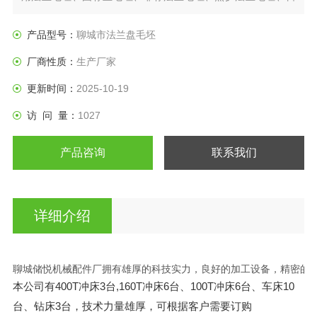
标法兰盘、垫圈等产品。
产品型号：
聊城市法兰盘毛坯
厂商性质：
生产厂家
更新时间：
2025-10-19
访 问 量：
1027
产品咨询
联系我们
详细介绍
聊城储悦机械配件厂拥有雄厚的科技实力，良好的加工设备，精密的检测
本公司有400T冲床3台,160T冲床6台、100T冲床6台、车床10
台、钻床3台，技术力量雄
厚，可根据客户需要订购