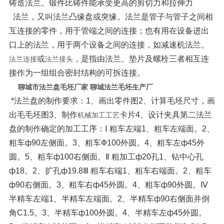
铸造法兰。
锻件比铸件能承受更高的剪切力和拉伸力
法兰，又叫法兰凸缘盘或突缘。法兰是管子与管子之间相
互连接的零件，用于管端之间的连接；也有用在设备进出
口上的法兰，用于两个设备之间的连接，如减速机法兰。
或
，是指由法兰、垫片及螺栓三者相互连
法兰连接
法兰接头
接作为一组组合密封结构的可拆连接。
聊城市法兰盘毛坯厂家 聊城法兰毛坯生产厂
*法兰盘的制作要求：
1、画出零件图
2、计算毛坯尺寸，画
出毛毛坯图
3、制作
卡片
4、设计夹具
第二法兰
机械加工工艺
盘的制作确定的加工工序：
Ⅰ 粗车左端
1、粗车左端面。2、
粗车ф90左侧面。3、粗车Ф100外圆。4、粗车左ф45外
圆。5、粗车ф100右侧面。
Ⅱ 粗加工ф20孔
1、钻中心孔
ф18。2、扩孔ф19.8
Ⅲ 粗车右端
1、粗车右端面。2、粗车
ф90右侧面。3、粗车右ф45外圆。4、粗车ф90外圆。
Ⅳ
半精车左端
1、半精车左端面。2、半精车ф90右侧面并倒
角C1.5。3、半精车ф100外圆。4、半精车左ф45外圆。