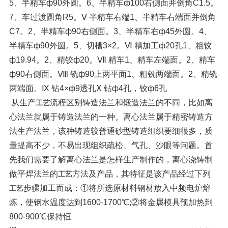
5、半精车ф90外圆。6、半精车ф100右侧面并倒角C1.5。
7、车过渡圆角R5。
Ⅴ 半精车右端
1、半精车右端面并倒角
C7。2、半精车ф90右侧面。3、半精车右ф45外圆。4、
半精车ф90外圆。5、切槽3×2。
Ⅵ 精加工ф20孔
1、粗铰
ф19.94。2、精铰ф20。
Ⅶ 精车
1、精车左端面。2、精车
ф90右侧面。
Ⅷ 铣ф90上两平面
1、粗铣两端面。2、精铣
两端面。
Ⅸ 钻4×ф9透孔
Ⅹ 钻ф4孔，铰ф6孔
从生产
流程区别铸造法兰和锻造法兰的不同，比如离
工艺
心法兰就属于铸造法兰的一种。
离心法兰属于精密铸造方
法生产法兰，该种铸造较普通砂型铸造组织要细很多，质
量提高不少，不易出现组织疏松、气孔、沙眼等问题。
首
先我们需要了解离心法兰是怎样生产制作的，离心浇铸制
做平焊法兰的
方法及产品，其特征是该产品经过下列
工艺
步骤加工而成：
①将所选原材料钢材放入中频电炉熔
工艺
炼，使钢水温度达到1600-1700℃;
②将金属模具预加热到
800-900℃保持恒