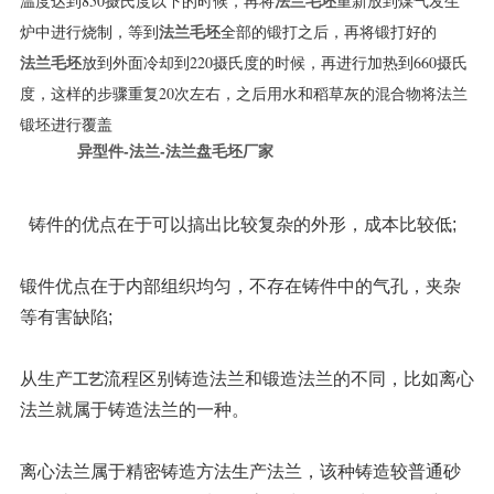
温度达到850摄氏度以下的时候，再将
重新放到煤气发生
法兰毛坯
炉中进行烧制，等到
全部的锻打之后，再将锻打好的
法兰毛坯
放到外面冷却到220摄氏度的时候，再进行加热到660摄氏
法兰毛坯
度，这样的步骤重复20次左右，之后用水和稻草灰的混合物将法兰
锻坯进行覆盖
异型件-法兰-法兰盘毛坯厂家
铸件的优点在于可以搞出比较复杂的外形，成本比较低;
锻件优点在于内部组织均匀，不存在铸件中的气孔，夹杂
等有害缺陷;
从生产
流程区别铸造法兰和锻造法兰的不同，比如离心
工艺
法兰就属于铸造法兰的一种。
离心法兰属于精密铸造方法生产法兰，该种铸造较普通砂