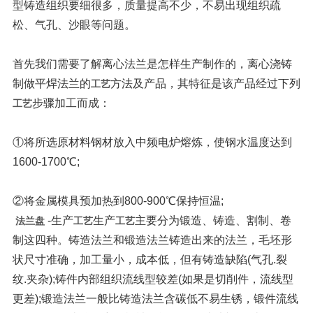
型铸造组织要细很多，质量提高不少，不易出现组织疏
松、气孔、沙眼等问题。
首先我们需要了解离心法兰是怎样生产制作的，离心浇铸
制做平焊法兰的
方法及产品，其特征是该产品经过下列
工艺
步骤加工而成：
工艺
①将所选原材料钢材放入中频电炉熔炼，使钢水温度达到
1600-1700℃;
②将金属模具预加热到800-900℃保持恒温;
-生产
生产
主要分为锻造、铸造、割制、卷
法兰盘
工艺
工艺
制这四种。
铸造法兰和锻造法兰
铸造出来的法兰，毛坯形
状尺寸准确，加工量小，成本低，但有铸造缺陷(气孔.裂
纹.夹杂);铸件内部组织流线型较差(如果是切削件，流线型
更差);
锻造法兰一般比铸造法兰含碳低不易生锈，锻件流线