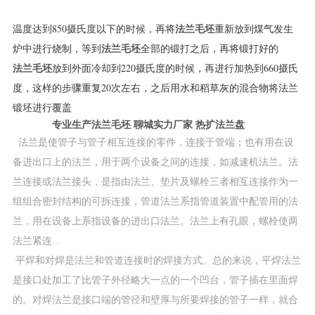
温度达到850摄氏度以下的时候，再将
重新放到煤气发生
法兰毛坯
炉中进行烧制，等到
全部的锻打之后，再将锻打好的
法兰毛坯
放到外面冷却到220摄氏度的时候，再进行加热到660摄氏
法兰毛坯
度，这样的步骤重复20次左右，之后用水和稻草灰的混合物将法兰
锻坯进行覆盖
专业生产法兰毛坯 聊城实力厂家 热扩法兰盘
法兰是使管子与管子相互连接的零件，连接于管端；也有用在设
备进出口上的法兰，用于两个设备之间的连接，如减速机法兰。法
兰连接或法兰接头，是指由法兰、垫片及螺栓三者相互连接作为一
组组合密封结构的可拆连接，管道法兰系指管道装置中配管用的法
兰，用在设备上系指设备的进出口法兰。法兰上有孔眼，螺栓使两
法兰紧连...
平焊和对焊是法兰和管道连接时的焊接方式。总的来说，平焊法兰
是接口处加工了比管子外径略大一点的一个凹台，管子插在里面焊
的。对焊法兰是接口端的管径和壁厚与所要焊接的管子一样，就合