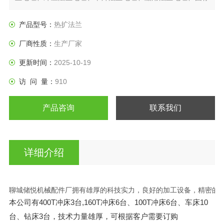
兰毛坯、非标法兰毛坯、热扩法兰毛坯、日标法兰盘、垫圈等
产品。
产品型号：
热扩法兰
厂商性质：
生产厂家
更新时间：
2025-10-19
访 问 量：
910
产品咨询
联系我们
详细介绍
聊城储悦机械配件厂拥有雄厚的科技实力，良好的加工设备，精密的检测
本公司有400T冲床3台,160T冲床6台、100T冲床6台、车床10
台、钻床3台，技术力量雄
厚，可根据客户需要订购