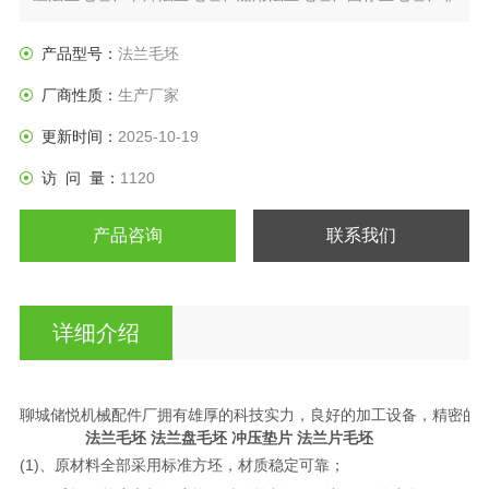
标法兰毛坯、热扩法兰毛坯、日标法兰盘、垫圈等产品。
产品型号：
法兰毛坯
厂商性质：
生产厂家
更新时间：
2025-10-19
访 问 量：
1120
产品咨询
联系我们
详细介绍
聊城储悦机械配件厂拥有雄厚的科技实力，良好的加工设备，精密的检测手段，一直以质量作
法兰毛坯 法兰盘毛坯 冲压垫片 法兰片毛坯
(1)、原材料全部采用标准方坯，材质稳定可靠；