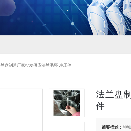
兰盘制造厂家批发供应法兰毛坯 冲压件
法兰盘
件
简要描述：
聊城