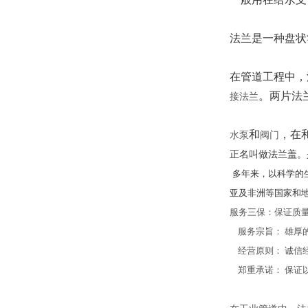
法兰是一种盘状
在管道工程中，
。两片法
接法兰
和
，在
水泵
阀门
正名叫做法兰盖。
多年来，以科学的
亚及非洲等国家和
服务三保：保证质
服务宗旨： 雄厚
经营原则： 诚信
郑重承诺： 保证