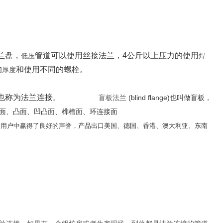
兰盘，
管道可以使用丝接法兰，4公斤以上压力的使用
低压
焊
的
和使用不同的螺栓。
厚度
也称为法兰连接。
盲板法兰
(blind flange)也叫做盲板，
面、凸面、凹凸面、榫槽面、环连接面
大用户中赢得了良好的声誉，产品出口美国、德国、香港、澳大利亚、东南