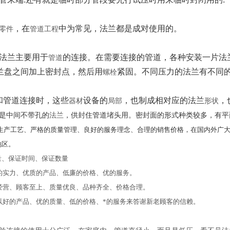
，在
中为常见，法兰都是成对使用的。
零件
管道工程
法兰主要用于
的连接。在需要连接的管道，各种安装一片法
管道
兰盘之间加上密封点，然后用
紧固。不同压力的法兰有不同
螺栓
和管道连接时，这些
设备的
，也制成相对应的法兰
，
器材
局部
形状
是中间不带孔的
法兰
，供封住管道堵头用。密封面的形式种类较多，有平
生产工艺、严格的质量管理、良好的服务理念、合理的销售价格，在国内外广
地区。
量、保证时间、保证数量
的实力、优质的产品、低廉的价格、优的服务。
经营、顾客至上、质量优良、品种齐全、价格合理。
以好的产品、优的质量、低的价格、*的服务来答谢新老顾客的信赖。