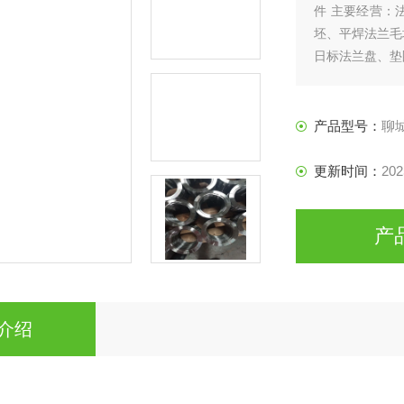
件 主要经营：
坯、平焊法兰毛
日标法兰盘、垫
产品型号：
聊
更新时间：
202
产
介绍