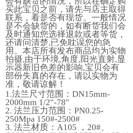
会有缺货的情况，所以在确定购
买此宝贝之前，请先与店主取得
联系，看是否有现货。一般情况
是不会缺货的，如有断货我们会
及时通知您选择退款或者等货，
还请问清楚,已免耽误您的急
用。本店所有发布商品均为实物
拍摄,由于环境,角度,阳光直射,显
示器新旧色差的影响,宝贝会有
部份失真的存在，请以实物为
准，敬请谅解！
1.法兰尺寸范围：DN15mm-
2000mm 1/2"-78"
2. 法兰压力范围：PN0.25-
250Mpa 150#-2500#
3. 法兰材质：A105 ，20#、