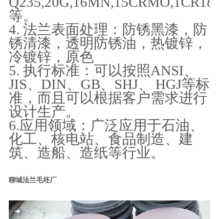
Q235,20G,16MN,15CRMO,1CR18N
等。
4. 法兰表面处理：防锈黑漆，防
锈清漆，透明防锈油，热镀锌，
冷镀锌，原色
5. 执行标准：可以按照ANSI、
JIS、DIN、GB、SHJ、 HGJ等标
准，而且可以根据客户需求进行
设计生产。
6.应用领域：广泛应用于石油、
化工、核电站、食品制造、建
筑、造船、造纸等行业。
聊城法兰毛坯厂