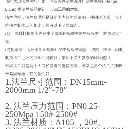
热扩大口法兰毛坯厂家、冲压管件法兰圆片厂法兰毛坯( Flange
blank):据法兰成品供进一步加工用的对象。
法兰毛坯，法兰盘毛坯是目前国内较为普遍的一种制作形式，与传
统法兰制作工艺相比，具有以下明显优点：
(1)、原材料根据客户需求全部采用标准材质中板板材，材质稳定可
靠;
(2)制造法兰毛坯采用正规钢厂的中板板材裁剪、切割，冲压，因此
此类法兰毛坯的力学性能较好，常用于受力复杂的环境使用。
对焊法兰就是两个大口径管道的连接装置，通常是两个法兰片加若
干紧固螺栓，它的塑性好。
1.法兰尺寸范围：DN15mm-
2000mm 1/2"-78"
2. 法兰压力范围：PN0.25-
250Mpa 150#-2500#
3. 法兰材质：A105 ，20#、