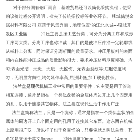
对于部分国有钢厂而言，基差贸易还可以简化采购流程，使采
购议价过程公开透明，省去了传统招投标等业务环节。 聊城储悦金
属材料有限公司 座落于风景秀丽，地理位置*的江北水城---聊城开
发区工业园
冲压主要是按工艺分类，可分为分离工序和成形
工序两大类。分离工序也称冲裁，其目的是使冲压件沿一定轮廓线
从板料上分离，同时保证分离断面的质量要求。冲压用板料的表面
和内在性能冲压成品的质量影响很大，要求冲压材料厚度精确、均
匀;表面光洁，无斑、无疤、无擦伤、无表面裂纹等;屈服强度均
匀，无明显方向性;均匀延伸率高;屈强比低;加工硬化性低。
法兰盘是
现代
机械工业中常用的重要零件，它主要是用于管道
相互连接，通常是指在一个类似盘状的金属体周边开上几个固定用
的孔，以用于连接其它物体。法兰盘在现代生活中作用广泛
法兰盘简称法兰，只是一个统称，通常是指在一个类似盘状的金
属体的周边开上几个固定用的孔用于连接其它东西。这东西在机械
上应用很广泛，所以样子也千奇百怪的，只要像就是叫法兰盘，其
名字是来源于英文flange。 冲压厚度10mm、12mm、14mm、