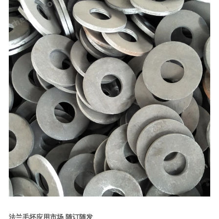
法兰毛坯应用市场 随订随发