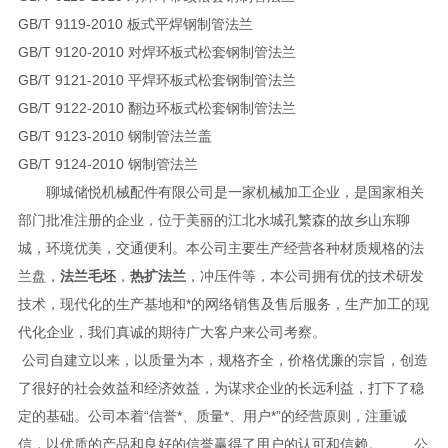
GB/T 9119-2010 板式平焊钢制管法兰
GB/T 9120-2010 对焊环板式松套钢制管法兰
GB/T 9121-2010 平焊环板式松套钢制管法兰
GB/T 9122-2010 翻边环板式松套钢制管法兰
GB/T 9123-2010 钢制管法兰盖
GB/T 9124-2010 钢制管法兰
聊城储悦机械配件有限公司是一家机械加工企业，是国家相关
部门批准注册的企业，位于美丽的江北水城孔繁森的故乡山东聊
城，环境优美，交通便利。本公司主要生产经营各种材质规格的法
兰盘，
法兰毛坯
，
热扩法兰
，冲压件等，本公司拥有优的技术研发
技术，现代化的生产基地和*的网络销售及售后服务，生产加工的现
代化企业，我们真诚的期待广大客户来公司考察。
公司自建立以来，以质量为本，规格齐全，价格优廉的宗旨，创造
了很好的社会效益和经济效益，为谋求企业的长远利益，打下了稳
定的基础。公司本着“信誉*、质量*、用户*”的经营原则，注重诚
信，以优质的产品和良好的信誉赢得了用户的认可和信赖。 公