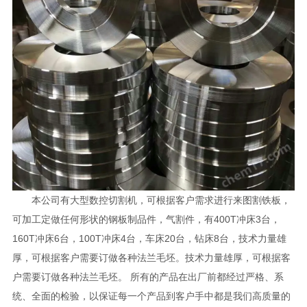
本公司有大型数控切割机，可根据客户需求进行来图割铁板，
可加工定做任何形状的钢板制品件，气割件，有400T冲床3台，
160T冲床6台，100T冲床4台，车床20台，钻床8台，技术力量雄
厚，可根据客户需要订做各种法兰毛坯。技术力量雄厚，可根据客
户需要订做各种法兰毛坯。 所有的产品在出厂前都经过严格、系
统、全面的检验，以保证每一个产品到客户手中都是我们高质量的