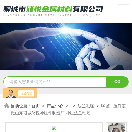
当前位置：
首页
>
产品中心
> >
法兰毛坯
>
聊城冲压件定
做山东聊城储悦冲压件制造厂 冲压法兰毛坯