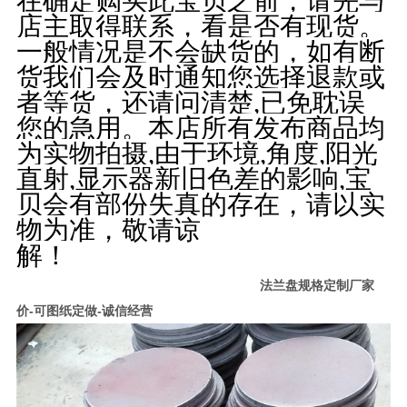
在确定购买此宝贝之前，请先与
店主取得联系，看是否有现货。
一般情况是不会缺货的，如有断
货我们会及时通知您选择退款或
者等货，还请问清楚,已免耽误
您的急用。本店所有发布商品均
为实物拍摄,由于环境,角度,阳光
直射,显示器新旧色差的影响,宝
贝会有部份失真的存在，请以实
物为准，敬请谅
解！
法兰盘规格定制厂家
价-可图纸定做-诚信经营