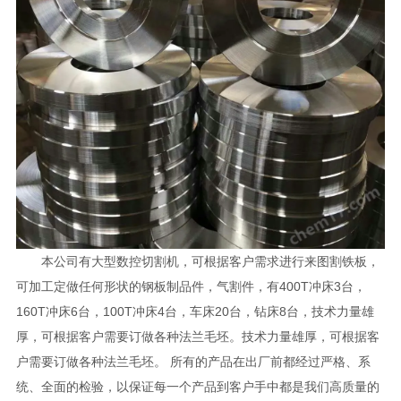
本公司有大型数控切割机，可根据客户需求进行来图割铁板，
可加工定做任何形状的钢板制品件，气割件，有400T冲床3台，
160T冲床6台，100T冲床4台，车床20台，钻床8台，技术力量雄
厚，可根据客户需要订做各种法兰毛坯。技术力量雄厚，可根据客
户需要订做各种法兰毛坯。 所有的产品在出厂前都经过严格、系
统、全面的检验，以保证每一个产品到客户手中都是我们高质量的