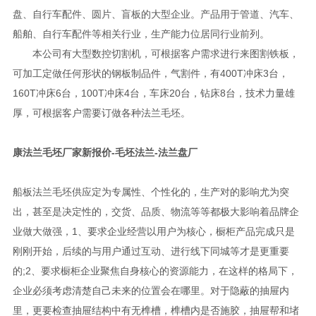
盘、自行车配件、圆片、盲板的大型企业。产品用于管道、汽车、
船舶、自行车配件等相关行业，生产能力位居同行业前列。
本公司有大型数控切割机，可根据客户需求进行来图割铁板，
可加工定做任何形状的钢板制品件，气割件，有400T冲床3台，
160T冲床6台，100T冲床4台，车床20台，钻床8台，技术力量雄
厚，可根据客户需要订做各种法兰毛坯。
康法兰毛坯厂家新报价-毛坯法兰-法兰盘厂
船板法兰毛坯供应定为专属性、个性化的，生产对的影响尤为突
出，甚至是决定性的，交货、品质、物流等等都极大影响着品牌企
业做大做强，1、要求企业经营以用户为核心，橱柜产品完成只是
刚刚开始，后续的与用户通过互动、进行线下同城等才是更重要
的;2、要求橱柜企业聚焦自身核心的资源能力，在这样的格局下，
企业必须考虑清楚自己未来的位置会在哪里。对于隐蔽的抽屉内
里，更要检查抽屉结构中有无榫槽，榫槽内是否施胶，抽屉帮和堵