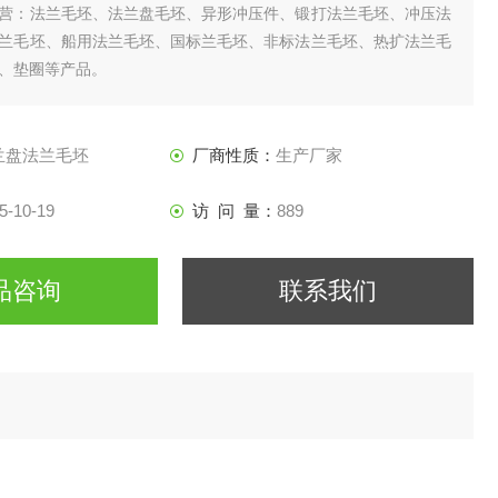
营：法兰毛坯、法兰盘毛坯、异形冲压件、锻打法兰毛坯、冲压法
兰毛坯、船用法兰毛坯、国标兰毛坯、非标法兰毛坯、热扩法兰毛
、垫圈等产品。
兰盘法兰毛坯
厂商性质：
生产厂家
5-10-19
访 问 量：
889
品咨询
联系我们