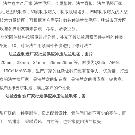
法兰盘生产厂家,法兰毛坯、金属垫片、法兰盲板、法兰毛坯厂家、
兰盘毛坯图纸制作，印刷制版堵头，制版版辊堵头，凹印制版堵头的大型
床3台，技术力量雄厚，可根据客户需要订做各种法兰盘毛坯，聊城市开发区
诚欢迎各界朋友前来参观、考察、洽谈业务。
0;7、对紧固件材料按强度进行分类，补充了管法兰用紧固件材料的种类；
补充。10、对管法兰用紧固件长度进行了修订法兰
盖
法兰盘制造厂家批发供应冲压法兰毛坯，圆片
0mm、22mm、24mm、26mm28mm等。材质为Q235、AMN、
5Cr2MoG、15Cr1MoVG等。生产厂家的优势让我们更有竞争力。优质量，打造
盘的法兰盘厂家，是法兰盘的制造商，是法兰盘的供应商，销售商。
可以根据客户图纸要求制造，满足客户的个性化
法兰盘制造厂家批发供应冲压法兰毛坯，圆
常广泛的一种零部件。它是配管设计、管件阀门必不可少的零件，而
热工、给排水、采暖通风、自控等，也经常使用法兰接头。