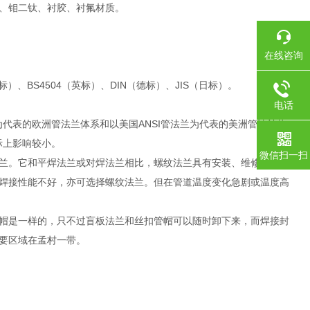
钒钢、钼二钛、衬胶、衬氟材质。
在线咨询
标）、BS4504（英标）、DIN（德标）、JIS（日标）。
电话
代表的欧洲管法兰体系和以美国ANSI管法兰为代表的美洲管法兰体
际上影响较小。
微信扫一扫
兰。它和平焊法兰或对焊法兰相比，螺纹法兰具有安装、维修方便的
焊接性能不好，亦可选择螺纹法兰。但在管道温度变化急剧或温度高
帽是一样的，只不过盲板法兰和丝扣管帽可以随时卸下来，而焊接封
要区域在孟村一带。