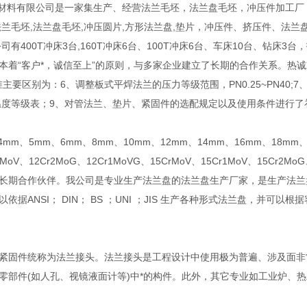
料有限公司是一家集生产、经营法兰毛坯，法兰盘毛坯，冲压件加工厂，
法兰毛坯,法兰盘毛坯,冲压圆片,方形法兰盘,垫片，冲压件、挤压件、法
司有400T冲床3台,160T冲床6台、100T冲床6台、车床10台、钻
本着“客户*，诚信至上”的原则，与多家企业建立了长期的合作关系。热
准
主要区别为：6、调整板式平焊法兰的压力等级范围，PN0.25~PN4
-温度等级表；9、对管法兰、垫片、紧固件的选配规定以及使用条件进行了
m、5mm、6mm、8mm、10mm、12mm、14mm、16mm、18mm、2
Cr1MoV、12Cr2MoG、12Cr1MoVG、15CrMoV、15Cr1MoV、1
长期合作伙伴。我公司是专业生产法兰盘的法兰盘生产厂家，是生产法兰
依据ANSI； DIN； BS ；UNI ；JIS 生产各种形式法兰盘，并
紧固件统称为法兰接头。法兰接头是工程设计中使用极为普遍、涉及面非
零部件(如人孔、视镜液面计等)中*的构件。此外，其它专业如工业炉、