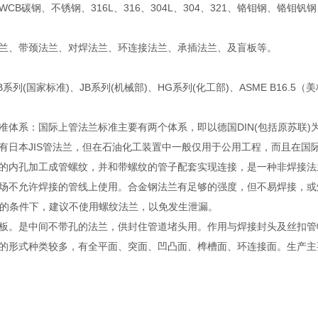
碳钢、不锈钢、316L、316、304L、304、321、铬钼钢、铬钼
、带颈法兰、对焊法兰、环连接法兰、承插法兰、及盲板等。
(国家标准)、JB系列(机械部)、HG系列(化工部)、ASME B16.5（美
系：国际上管法兰标准主要有两个体系，即以德国DIN(包括原苏联)为
有日本JIS管法兰，但在石油化工装置中一般仅用于公用工程，而且在国
的内孔加工成管螺纹，并和带螺纹的管子配套实现连接，是一种非焊接法
场不允许焊接的管线上使用。合金钢法兰有足够的强度，但不易焊接，或
45℃的条件下，建议不使用螺纹法兰，以免发生泄漏。
板。是中间不带孔的法兰，供封住管道堵头用。作用与焊接封头及丝扣管
的形式种类较多，有全平面、突面、凹凸面、榫槽面、环连接面。生产主