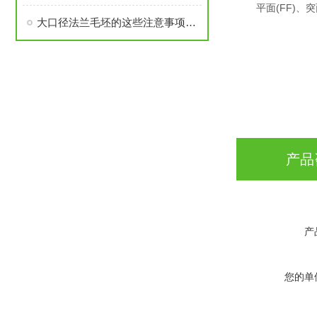
平面(FF)、突面(
大口径法兰毛坯的这些注意事项要了解
产品
产
您的单