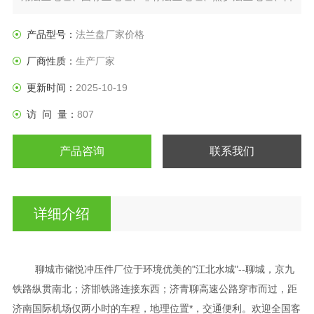
标法兰盘、垫圈等产品。
产品型号：
法兰盘厂家价格
厂商性质：
生产厂家
更新时间：
2025-10-19
访 问 量：
807
产品咨询
联系我们
详细介绍
聊城市储悦冲压件厂位于环境优美的"江北水城"--聊城，京九
铁路纵贯南北；济邯铁路连接东西；济青聊高速公路穿市而过，距
济南国际机场仅两小时的车程，地理位置*，交通便利。欢迎全国客