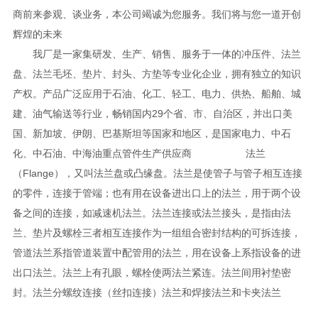
商前来参观、谈业务，本公司竭诚为您服务。我们将与您一道开创
辉煌的未来
我厂是一家集研发、生产、销售、服务于一体的冲压件、法兰
盘、法兰毛坯、垫片、封头、方垫等专业化企业，拥有独立的知识
产权。产品广泛应用于石油、化工、轻工、电力、供热、船舶、城
建、油气输送等行业，畅销国内29个省、市、自治区，并出口美
国、新加坡、伊朗、巴基斯坦等国家和地区，是国家电力、中石
化、中石油、中海油重点管件生产供应商
法兰
（Flange），又叫法兰盘或凸缘盘。法兰是使管子与管子相互连接
的零件，连接于管端；也有用在设备进出口上的法兰，用于两个设
备之间的连接，如减速机法兰。法兰连接或法兰接头，是指由法
兰、垫片及螺栓三者相互连接作为一组组合密封结构的可拆连接，
管道法兰系指管道装置中配管用的法兰，用在设备上系指设备的进
出口法兰。法兰上有孔眼，螺栓使两法兰紧连。法兰间用衬垫密
封。法兰分螺纹连接（丝扣连接）法兰和焊接法兰和卡夹法兰