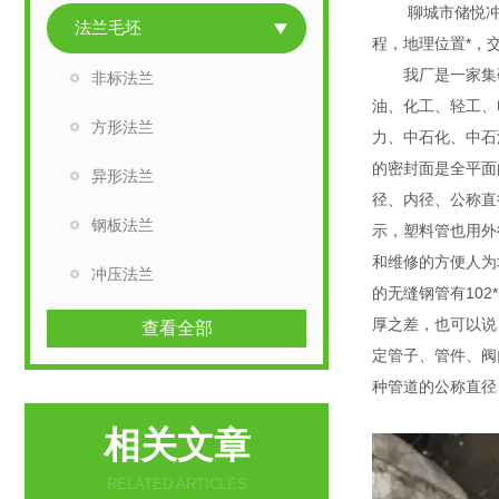
聊城市储悦冲压件
法兰毛坯
程，地理位置*，
我厂是一家集研
非标法兰
油、化工、轻工、
方形法兰
力、中石化、
的密封面是全平面
异形法兰
径、内径、公称直
钢板法兰
示，塑料管也用外
和维修的方便人为
冲压法兰
的无缝钢管有102
厚之差，也可以说
查看全部
定管子、管件、阀
种管道的公称直
相关文章
RELATED ARTICLES