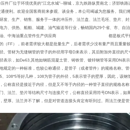
厂位于环境优美的"江北水城"--聊城，京九铁路纵贯南北；济邯铁路
交通便利。欢迎全国客商前来参观、谈业务，本公司竭诚为您服务。我们
发、生产、销售、服务于一体的冲压件、法兰盘、法兰毛坯、垫片、封
电力、供热、船舶、城建、油气输送等行业，畅销国内29个省、市、自
中石油、中海油重点管件生产供应商 都是板式平焊法兰，但是
的（FF），前者需求较大都是批量生产，后者需求少没有量产而且重
径。管材为无缝钢管的管子的外径用字母D来表示，其后附加外直径的尺寸和壁
径表示，如De63,其他如钢筋混凝土管、铸铁管、镀锌钢管等采用DN表
地规定的一种标准，也较公称通径，是管子（或者管件）的规格名称。管子
*5、108*5等好几种，108为管子的外径，5表示管子的壁厚，因此，该钢管
，公称直径是接近于内径，但是又不等于内径的一种管子直径的规格名称
门、法兰、垫片等结构尺寸与连接尺寸，公称直径采用符号DN表示，如
径，壁厚。法兰并不了解，但是对管道连接头肯定有听到过。而法兰便是