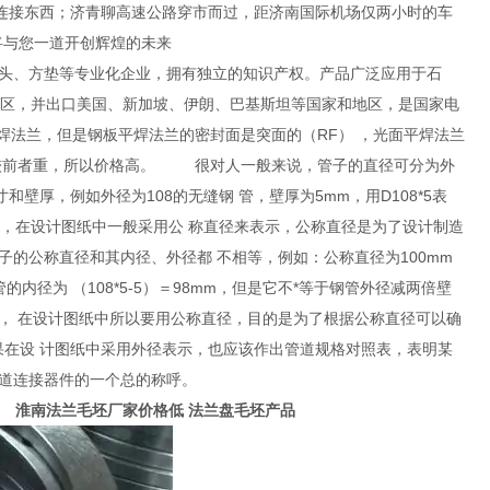
连接东西；济青聊高速公路穿市而过，距济南国际机场仅两小时的车
将与您一道开创辉煌的未来
头、方垫等专业化企业，拥有独立的知识产权。产品广泛应用于石
治区，并出口美国、新加坡、伊朗、巴基斯坦等国家和地区，是国家电
钢板平焊法兰的密封面是突面的（RF） ，光面平焊法兰
量较前者重，所以价格高。 很对人一般来说，管子的直径可分为外
厚，例如外径为108的无缝钢 管，壁厚为5mm，用D108*5表
示，在设计图纸中一般采用公 称直径来表示，公称直径是为了设计制造
的公称直径和其内径、外径都 不相等，例如：公称直径为100mm
的内径为 （108*5-5）＝98mm，但是它不*等于钢管外径减两倍壁
， 在设计图纸中所以要用公称直径，目的是为了根据公称直径可以确
果在设 计图纸中采用外径表示，也应该作出管道规格对照表，表明某
管道连接器件的一个总的称呼。
淮南法兰毛坯厂家价格低 法兰盘毛坯产品